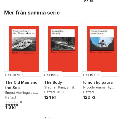
Hoppa över listan
Mer från samma serie
Del 9075
Del 19920
Del 19736
The Old Man and
The Body
Io non ho paura
the Sea
Stephen King
,
Ernst
Niccolò Ammaniti
,
Kemmner
Häftad
, 2016
Judith Krieg
Häftad
Ernest Hemingway
,
124 kr
120 kr
Hans-Christian Oeser
Häftad
(
1
)
5,0
utav 5 stjärnor. Totalt antal röster:
113 kr
Hoppa över listan