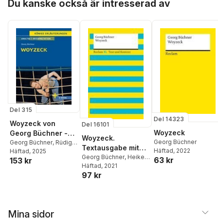
Du kanske också är intresserad av
Del 315
Del 14323
Woyzeck von
Del 16101
Woyzeck
Georg Büchner -
Woyzeck.
Georg Büchner
Textanalyse und
Georg Büchner
,
Rüdiger
Textausgabe mit
Häftad
, 2022
Bernhardt
Häftad
, 2025
Interpretation
Kommentar
Georg Büchner
,
Heike
63 kr
153 kr
Wirthwein
Häftad
, 2021
97 kr
Mina sidor