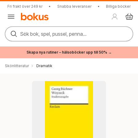
Fri frakt över 249 kr
•
Snabba leveranser
•
Billiga böcker
Sök bok, spel, pussel, penna...
Skapa nya rutiner – hälsoböcker upp till 50% →
Skönlitteratur
Dramatik