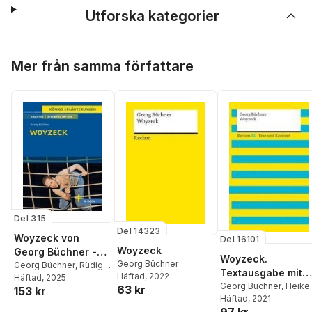
Utforska kategorier
Hoppa över listan
Mer från samma författare
Del 315
Del 14323
Woyzeck von
Del 16101
Woyzeck
Georg Büchner -
Woyzeck.
Georg Büchner
Textanalyse und
Georg Büchner
,
Rüdiger
Textausgabe mit
Häftad
, 2022
Bernhardt
Häftad
, 2025
Interpretation
Kommentar
Georg Büchner
,
Heike
63 kr
153 kr
Wirthwein
Häftad
, 2021
97 kr