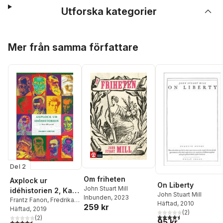
Utforska kategorier
Hoppa över listan
Mer från samma författare
Del 2
Om friheten
Axplock ur
On Liberty
John Stuart Mill
idéhistorien 2, Kant
John Stuart Mill
Inbunden
, 2023
till Loytard
Frantz Fanon
,
Fredrika
Häftad
, 2010
259 kr
Bremer
Häftad
, 2019
,
Charles Darwin
,
(
2
)
4,5
utav 5 stjärnor. Tota
John Stuart Mill
(
2
)
,
95 kr
4,5
utav 5 stjärnor. Totalt antal röster: