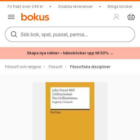
Fri frakt över 249 kr
•
Snabba leveranser
•
Billiga böcker
Sök bok, spel, pussel, penna...
Skapa nya rutiner – hälsoböcker upp till 50% →
Filosofi och religion
Filosofi
Filosofiska discipliner