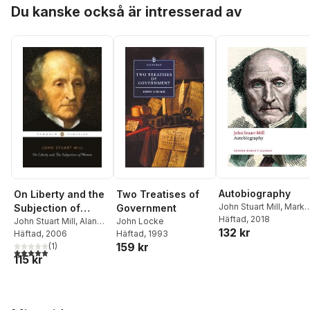
Hoppa över listan
Du kanske också är intresserad av
Autobiography
Two Treatises of
On Liberty and the
John Stuart Mill
,
Mark
Government
Subjection of
Philp
Häftad
, 2018
John Locke
Women
John Stuart Mill
,
Alan
132 kr
Häftad
, 1993
Ryan
Häftad
, 2006
159 kr
(
1
)
5,0
utav 5 stjärnor. Totalt antal röster:
115 kr