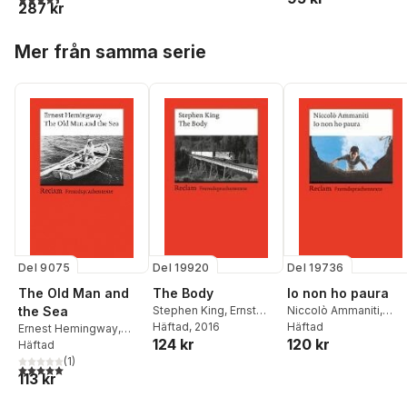
287 kr
Immanuel Kant
Hoppa över listan
Mer från samma serie
Del 9075
Del 19920
Del 19736
The Old Man and
The Body
Io non ho paura
the Sea
Stephen King
,
Ernst
Niccolò Ammaniti
,
Kemmner
Häftad
, 2016
Judith Krieg
Häftad
Ernest Hemingway
,
124 kr
120 kr
Hans-Christian Oeser
Häftad
(
1
)
5,0
utav 5 stjärnor. Totalt antal röster:
113 kr