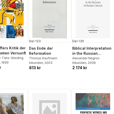
Del 123
Del 130
fers Kritik der
Das Ende der
Biblical Interpretation
mten Vernunft
Reformation
in the Russian
e Tietz-Steiding
Thomas Kaufmann
Orthodox Church
Alexander Negrov
, 1999
Inbunden
, 2003
Inbunden
, 2008
r
813 kr
2 174 kr