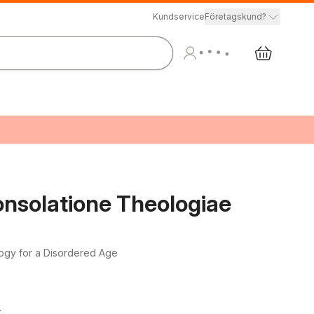
Kundservice
Företagskund?
nsolatione Theologiae
logy for a Disordered Age
e