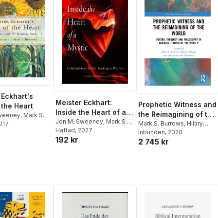
 Eckhart's
Meister Eckhart:
Prophetic Witness and
 the Heart
Inside the Heart of a
the Reimagining of the
weeney
,
Mark S.
Mystic
Jon M. Sweeney
,
Mark S.
World
Mark S. Burrows
,
Hilary
2017
Burrows
Häftad
, 2027
Davies
Inbunden
,
Josephine von
, 2020
192 kr
2 745 kr
Zitzewitz