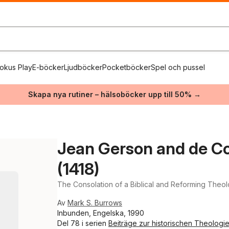
okus Play
E-böcker
Ljudböcker
Pocketböcker
Spel och pussel
Skapa nya rutiner – hälsoböcker upp till 50% →
Jean Gerson and de Co
(1418)
The Consolation of a Biblical and Reforming Theo
Av
Mark S. Burrows
Inbunden, Engelska, 1990
Del 78 i serien
Beiträge zur historischen Theologi