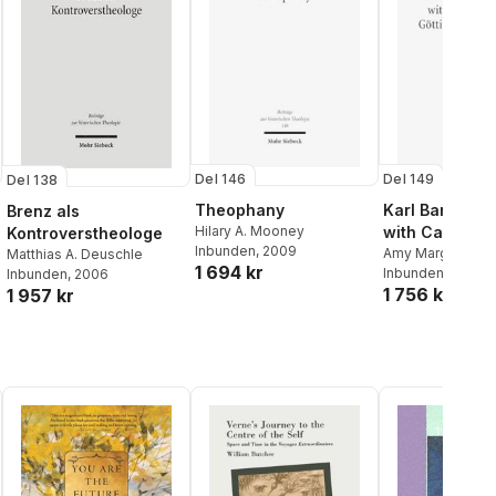
Del 146
Del 149
Del 138
Theophany
Karl Barth's D
Brenz als
Hilary A. Mooney
with Catholici
Kontroverstheologe
Inbunden
, 2009
Göttingen and
Amy Marga
Matthias A. Deuschle
1 694 kr
Inbunden
, 2010
Inbunden
, 2006
Münster
1 756 kr
1 957 kr