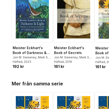
Meister Eckhart's
Meister Eckhart's
Meister
Book of Darkness &
Book of Secrets
Book of
Light
Jon M. Sweeney
,
Mark S.
Jon M. Sweeney
,
Mark S.
Jon M. S
Burrows
Häftad
, 2023
,
Meister Eckhart
Burrows
Häftad
, 2019
Burrows
Häftad
, 
192 kr
161 kr
161 kr
Hoppa över listan
Mer från samma serie