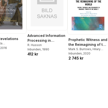
Advanced Information
Revelations
Prophetic Witness and
Processing in
ta
the Reimagining of the
Automatic Control
R. Husson
zewska
,
Jean
2016
World
Mark S. Burrows
,
Hilary
Inbunden
, 1990
(AIPAC'89)
k S. Burrows
412 kr
Davies
Inbunden
,
Josephine von
, 2020
2 745 kr
Zitzewitz