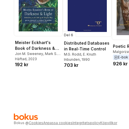
Del 6
Meister Eckhart's
Distributed Databases
Poetic 
Book of Darkness &
in Real-Time Control
Malgorza
Light
Jon M. Sweeney
,
Mark S.
M.G. Rodd
,
E. Knuth
Grzegor
E-bok
Burrows
Häftad
, 2023
,
Meister Eckhart
Inbunden
, 1990
Ward
,
Mar
926 kr
192 kr
703 kr
Bokus
@
Cookies
Anpassa cookies
Integritetspolicy
Köpvillkor