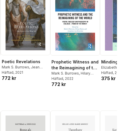
Poetic Revelations
Prophetic Witness and
Minding the Sp
Mark S. Burrows
,
Jean
the Reimagining of the
Elizabeth A. Drey
Ward
Häftad
,
Małgorzata
, 2021
Elizabeth A. Drey
Häftad
, 2005
World
Mark S. Burrows
,
Hilary
772 kr
Grzegorzewska
375 kr
Burrows
Davies
Häftad
, 2022
,
Josephine von
772 kr
Zitzewitz