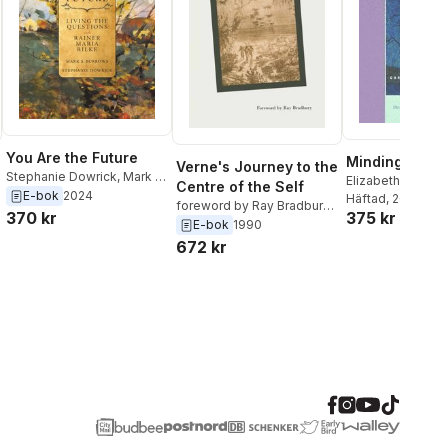
You Are the Future
Minding the Sp
Verne's Journey to the
Stephanie Dowrick
,
Mark S.
Elizabeth A. Drey
Centre of the Self
Burrows
E-bok
2024
Elizabeth A. Drey
Häftad
, 2005
foreword by Ray Bradbury
,
370 kr
375 kr
Burrows
William Butcher
E-bok
1990
672 kr