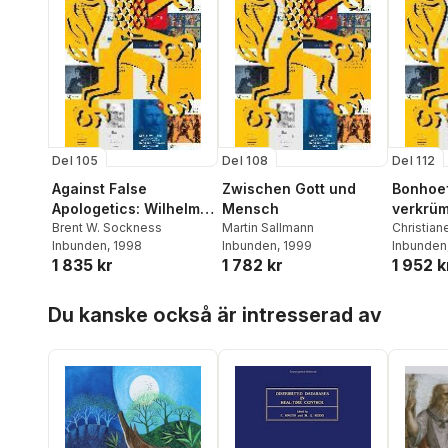
Del 105
Del 108
Del 112
Against False
Zwischen Gott und
Bonhoef
Apologetics: Wilhelm
Mensch
verkrüm
Herrmann and Ernst
Brent W. Sockness
Martin Sallmann
Christian
Inbunden
, 1998
Inbunden
, 1999
Inbunden
Troeltsch in Conflict
1 835 kr
1 782 kr
1 952 k
Hoppa över listan
Du kanske också är intresserad av