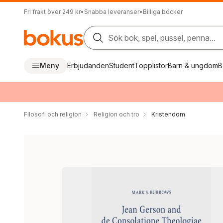
Fri frakt över 249 kr
•
Snabba leveranser
•
Billiga böcker
Sök bok, spel, pussel, penna...
Meny
Erbjudanden
Student
Topplistor
Barn & ungdom
B
Filosofi och religion
Religion och tro
Kristendom