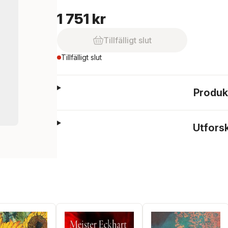
1 751 kr
Tillfälligt slut
Tillfälligt slut
Produk
Utfors