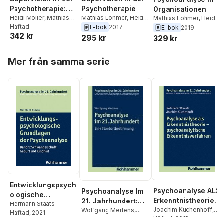
Psychotherapie:
Psychotherapie
Organisationen
Grundlagen -
Heidi Moller
,
Mathias
Mathias Lohmer
,
Heidi
Mathias Lohmer
,
Heidi
Lohmer
Häftad
Moller
Moller
E-bok
2017
E-bok
2019
Forschung -
342 kr
295 kr
329 kr
PRAXIS
Hoppa över listan
Mer från samma serie
Entwicklungspsych
Psychoanalyse AL
Psychoanalyse Im
ologische
Erkenntnistheorie 
21. Jahrhundert:
Grundlagen Der
Hermann Staats
Psychoanalytisch
Joachim Kuchenhoff
,
Eine
Wolfgang Mertens
,
Häftad
, 2021
Psychoanalyse: