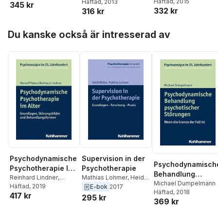
Rolf-Peter Warsitz
Häftad
, 2015
Cord Benecke
Häftad
, 2013
,
Lilli
Erkenntnisverfahr
Standortbestimmun
345 kr
Band 1:
332 kr
316 kr
Gast
,
Marianne
n
g
Schwangerschaft,
Leuzinger-Bohleber
,
Geburt Und
Hoppa över listan
Wolfgang Mertens
Du kanske också är intresserad av
Kindheit
Psychodynamische
Supervision in der
Psychodynamisch
Psychotherapie Im
Psychotherapie
Behandlung
Alter: Grundlagen,
Reinhard Lindner
,
Mathias Lohmer
,
Heidi
Psychotischer
Michael Dumpelmann
Meinolf Peters
Häftad
, 2019
Moller
E-bok
2017
Storungsbilder Und
Häftad
, 2018
Storungen: Wenn
417 kr
295 kr
Behandlungsforme
369 kr
Die Grenze Der Fal
n
Ist