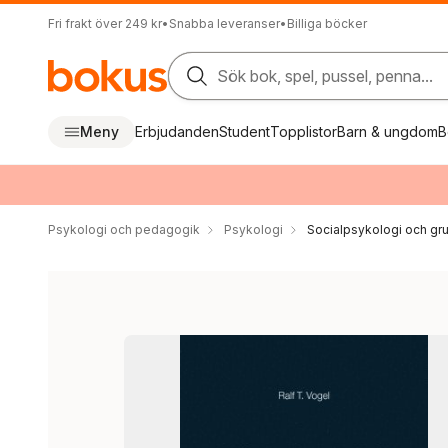
Fri frakt över 249 kr
•
Snabba leveranser
•
Billiga böcker
Sök bok, spel, pussel, penna...
Meny
Erbjudanden
Student
Topplistor
Barn & ungdom
B
Psykologi och pedagogik
Psykologi
Socialpsykologi och gr