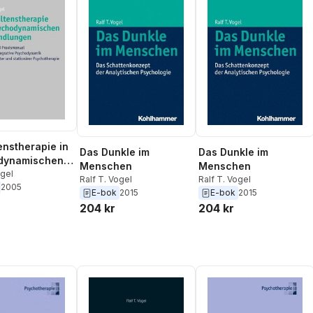
enstherapie in
Das Dunkle im
Das Dunkle im
dynamischen
Menschen
Menschen
lungen
ogel
Ralf T. Vogel
Ralf T. Vogel
2005
E-bok
2015
E-bok
2015
204 kr
204 kr