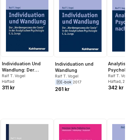
Individuation Und
Analytische
Individuation und
Wandlung: Der
Psychologie N
Wandlung
'Werdensprozess Der
Ralf T. Vogel
G. Jung
Ralf T. Vogel
Ralf T. Vogel
Häftad
Häftad
, 2018
E-bok
2017
Seele' in Der
311 kr
342 kr
261 kr
Analytischen
Psychologie C. G.
Jungs