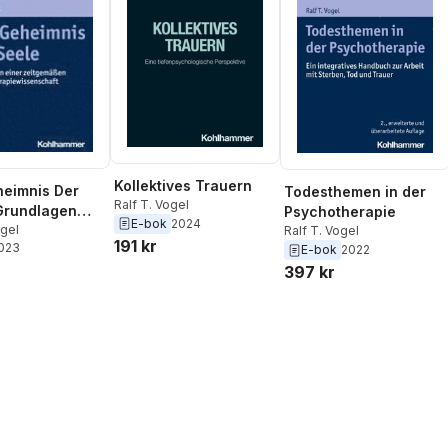
Kollektives Trauern
eimnis Der
Todesthemen in der
Ralf T. Vogel
Grundlagen
Psychotherapie
E-bok
2024
eitgemassen
ogel
Ralf T. Vogel
191 kr
2023
therapiewissen
E-bok
2022
397 kr