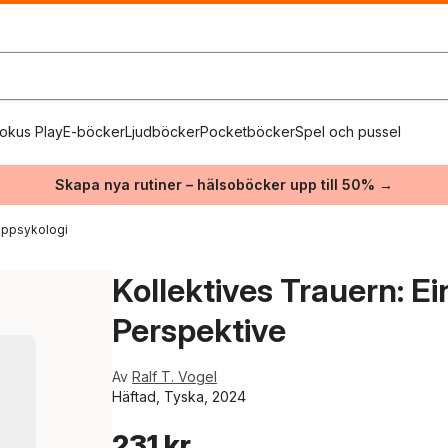
okus Play
E-böcker
Ljudböcker
Pocketböcker
Spel och pussel
Skapa nya rutiner – hälsoböcker upp till 50% →
uppsykologi
Kollektives Trauern: E
Perspektive
Av
Ralf T. Vogel
Häftad, Tyska, 2024
231 kr