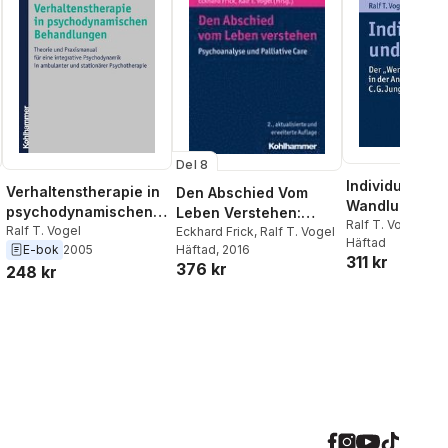
Del 8
Individuation
Verhaltenstherapie in
Den Abschied Vom
Wandlung: De
psychodynamischen
Leben Verstehen:
'Werdensproz
Ralf T. Vogel
Behandlungen
Ralf T. Vogel
Psychoanalyse Und
Eckhard Frick
,
Ralf T. Vogel
Häftad
Seele' in Der
E-bok
2005
Häftad
, 2016
Palliative Care
311 kr
Analytischen
376 kr
248 kr
Psychologie C
Jungs