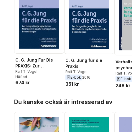
C. G. Jung Fur Die
C. G. Jung für die
Verhalt
PRAXIS: Zur
Praxis
psycho
Integration
Ralf T. Vogel
Ralf T. Vogel
Behand
Ralf T. V
Häftad
E-bok
2016
Jungianischer
E-bok
674 kr
351 kr
Methoden in
248 kr
Psychotherapeutische
Behandlungen
Hoppa över listan
Du kanske också är intresserad av