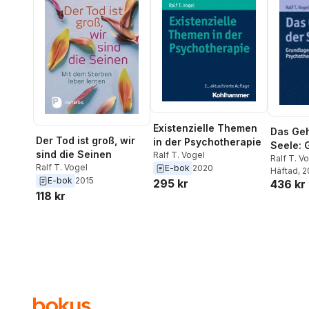
Existenzielle Themen
Das Geh
Der Tod ist groß, wir
in der Psychotherapie
Seele: 
sind die Seinen
Ralf T. Vogel
Einer Z
Ralf T. V
Ralf T. Vogel
E-bok
2020
Häftad
, 
Psycho
E-bok
2015
295 kr
436 kr
schaft
118 kr