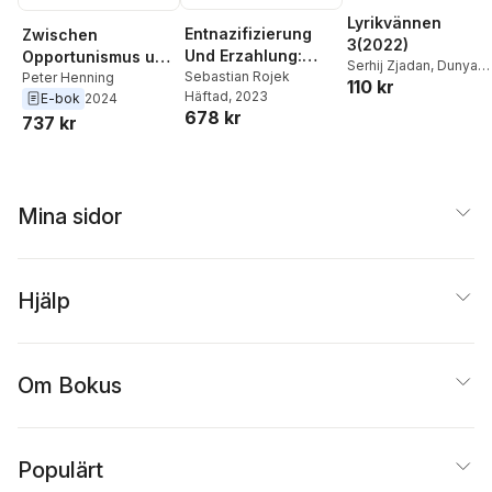
Lyrikvännen
Entnazifizierung
Zwischen
3(2022)
Und Erzahlung:
Opportunismus und
Serhij Zjadan
,
Dunya
Geschichten Der
Sebastian Rojek
Opposition:
Peter Henning
110 kr
Mikhail
,
Kateryna
Häftad
, 2023
E-bok
2024
Abkehr Vom
Kulturschaffende
Kalytko
,
Ida Brytnér
,
678 kr
737 kr
Nationalsozialismu
im
Filip Lindberg
,
Ljubov
s Und Vom
Nationalsozialismu
Jakymtjuk
,
Johannes
Ankommen in Der
Göransson
,
Gloria
s am Beispiel Erich
Kisekka-Ndawula
,
Demokratie
Ebermayers
Solmaz Sharif
,
Kjell
Mina sidor
Espmark
,
Jesper
Olsson
,
Peter Henning
Hjälp
Om Bokus
Populärt