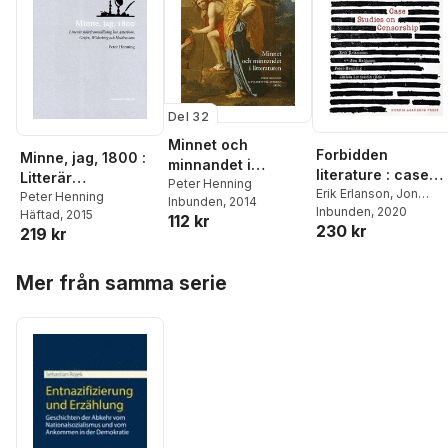
Del 32
Minnet och
Forbidden
Minne, jag, 1800 :
minnandet i
literature : case
Litterär
litteraturen
Peter Henning
studies on
Erik Erlanson
,
Jon
självframställning
Peter Henning
Inbunden
, 2014
Helgason
Inbunden
, 2020
,
Peter
censorship
Häftad
, 2015
hos Atterbom,
112 kr
230 kr
Henning
,
Linnéa
219 kr
Geijer, Widerb
Lindsköld
Hoppa över listan
Mer från samma serie