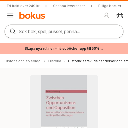
Fri frakt över 249 kr
•
Snabba leveranser
•
Billiga böcker
Sök bok, spel, pussel, penna...
Skapa nya rutiner – hälsoböcker upp till 50% →
Historia och arkeologi
Historia
Historia: särskilda händelser och ä