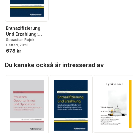
Entnazifizierung
Und Erzahlung:
Geschichten Der
Sebastian Rojek
Häftad
, 2023
Abkehr Vom
678 kr
Nationalsozialismu
s Und Vom
Hoppa över listan
Ankommen in Der
Du kanske också är intresserad av
Demokratie