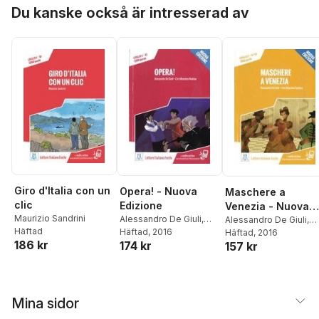
Hoppa över listan
Du kanske också är intresserad av
Giro d'Italia con un
Opera! - Nuova
Maschere a
clic
Edizione
Venezia - Nuova
Maurizio Sandrini
Alessandro De Giuli
,
Edizione
Alessandro De Giuli
,
Häftad
Ciro Massimo Naddeo
Häftad
, 2016
Ciro Massimo Naddeo
Häftad
, 2016
186 kr
174 kr
157 kr
Mina sidor