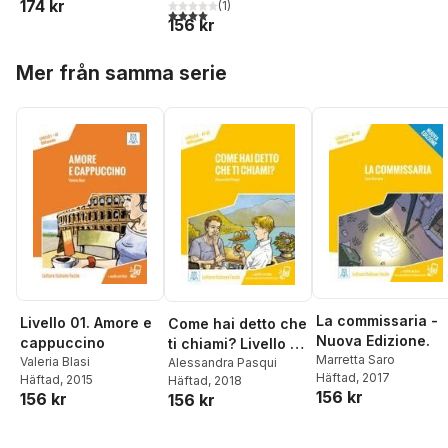
174 kr
(
1
)
4,0
utav 5 stjärnor. Totalt antal röster:
156 kr
Hoppa över listan
Mer från samma serie
La commissaria -
Livello 01. Amore e
Come hai detto che
Nuova Edizione.
cappuccino
ti chiami? Livello 2 /
Marretta Saro
Valeria Blasi
Lektüre +
Alessandra Pasqui
Häftad
, 2017
Häftad
, 2015
Häftad
, 2018
Audiodateien als
156 kr
156 kr
156 kr
Download