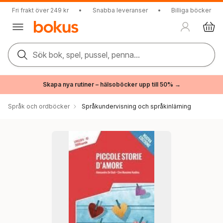
Fri frakt över 249 kr
•
Snabba leveranser
•
Billiga böcker
Sök bok, spel, pussel, penna...
Skapa nya rutiner – hälsoböcker upp till 50% →
Språk och ordböcker
Språkundervisning och språkinlärning