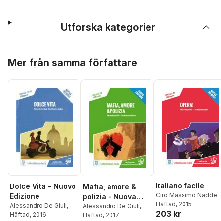
Utforska kategorier
Hoppa över listan
Mer från samma författare
Italiano facile
Dolce Vita - Nuovo
Mafia, amore &
Ciro Massimo Naddeo
Edizione
polizia - Nuova
Alessandro De Giuli
Häftad
, 2015
Alessandro De Giuli
,
Edizione. Livello 3
Alessandro De Giuli
,
203 kr
Ciro Massimo Naddeo
Häftad
, 2016
Ciro Massimo Naddeo
Häftad
, 2017