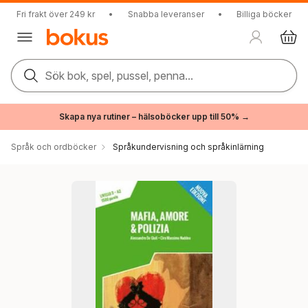
Fri frakt över 249 kr
•
Snabba leveranser
•
Billiga böcker
Sök bok, spel, pussel, penna...
Skapa nya rutiner – hälsoböcker upp till 50% →
Språk och ordböcker
Språkundervisning och språkinlärning