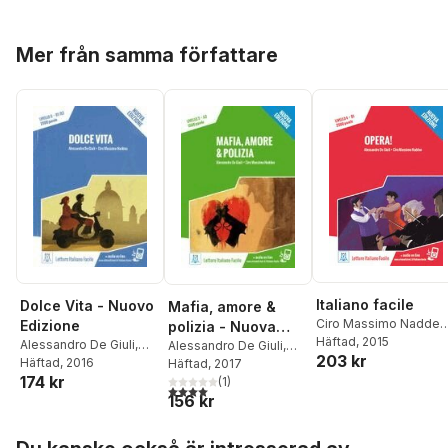
Hoppa över listan
Mer från samma författare
Italiano facile
Dolce Vita - Nuovo
Mafia, amore &
Ciro Massimo Naddeo
Edizione
polizia - Nuova
Alessandro De Giuli
Häftad
, 2015
Alessandro De Giuli
,
Edizione. Livello 3
Alessandro De Giuli
,
203 kr
Ciro Massimo Naddeo
Häftad
, 2016
Ciro Massimo Naddeo
Häftad
, 2017
174 kr
(
1
)
4,0
utav 5 stjärnor. Totalt antal röster:
156 kr
Hoppa över listan