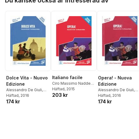
Du kanske också är intresserad av
Italiano facile
Dolce Vita - Nuovo
Opera! - Nuova
Ciro Massimo Naddeo
,
Edizione
Edizione
Alessandro De Giuli
Häftad
, 2015
Alessandro De Giuli
,
Alessandro De Giuli
,
203 kr
Ciro Massimo Naddeo
Häftad
, 2016
Ciro Massimo Naddeo
Häftad
, 2016
174 kr
174 kr