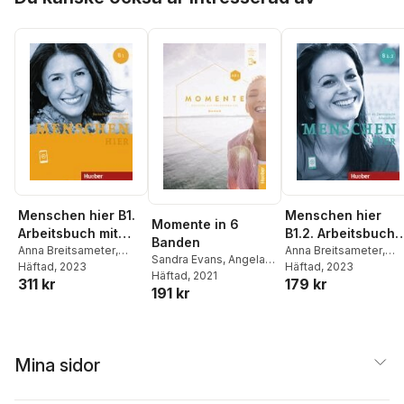
Menschen hier B1.
Menschen hier
Momente in 6
Arbeitsbuch mit
B1.2. Arbeitsbuch
Banden
Audios online
Anna Breitsameter
,
mit Audios online
Anna Breitsameter
,
Sandra Evans
,
Angela
Sabine Glas-Peters
Häftad
, 2023
,
Sabine Glas-Peters
Häftad
, 2023
,
Pude
Häftad
,
Franziska Specht
, 2021
311 kr
179 kr
Elke Koch
,
Angela Pude
Elke Koch
,
Angela Pu
191 kr
Mina sidor