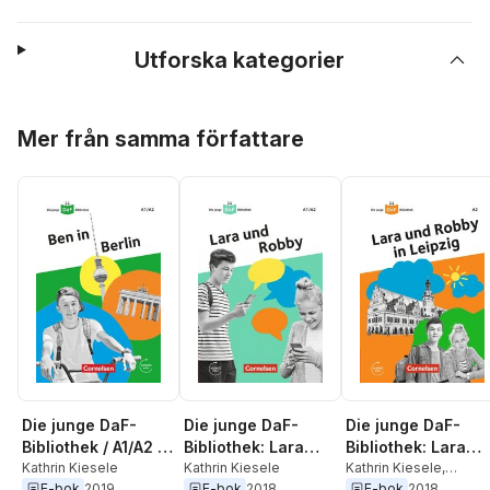
Utforska kategorier
Hoppa över listan
Mer från samma författare
Die junge DaF-
Die junge DaF-
Die junge DaF-
Bibliothek / A1/A2 -
Bibliothek: Lara
Bibliothek: Lara
Ben in Berlin
Kathrin Kiesele
und Robby, A1/A2
Kathrin Kiesele
und Robby in
Kathrin Kiesele
,
Gabriele Banas
E-bok
2019
E-bok
2018
E-bok
2018