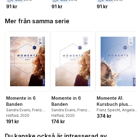
Leipzig,A2
91 kr
91 kr
91 kr
Hoppa över listan
Mer från samma serie
Momente in 6
Momente in 6
Momente A1.
Banden
Banden
Kursbuch plus
Sandra Evans
,
Franz
Sandra Evans
,
Franz
interaktive Versio
Franz Specht
,
Angela
374 kr
Specht
Häftad
, 2020
,
Angela Pude
Specht
Häftad
, 2020
,
Angela Pude
Pude
,
Sandra Evans
191 kr
174 kr
Hoppa över listan
Du kanske också är intresserad av