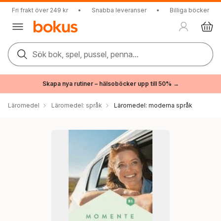
Fri frakt över 249 kr
•
Snabba leveranser
•
Billiga böcker
Sök bok, spel, pussel, penna...
Skapa nya rutiner – hälsoböcker upp till 50% →
Läromedel
Läromedel: språk
Läromedel: moderna språk