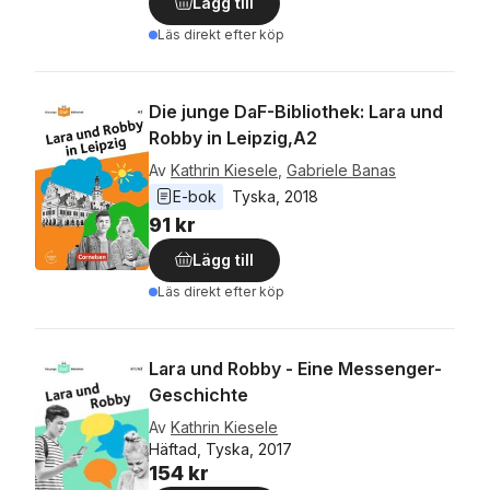
Lägg till
Läs direkt efter köp
Die junge DaF-Bibliothek: Lara und
Robby in Leipzig,A2
Av
Kathrin Kiesele
,
Gabriele Banas
E-bok
Tyska
, 
2018
91 kr
Lägg till
Läs direkt efter köp
Lara und Robby - Eine Messenger-
Geschichte
Av
Kathrin Kiesele
Häftad, Tyska, 2017
154 kr