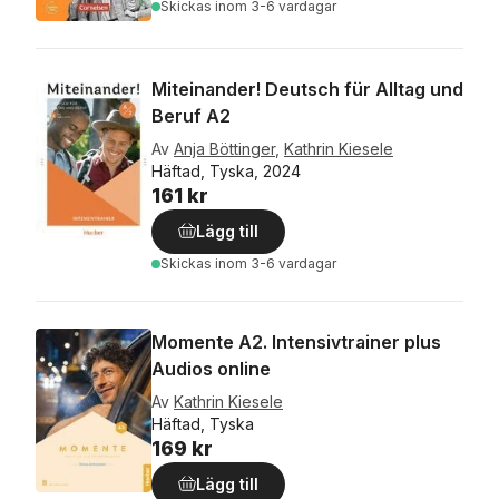
Skickas
inom 3-6 vardagar
Miteinander! Deutsch für Alltag und
Beruf A2
Av
Anja Böttinger
,
Kathrin Kiesele
Häftad, Tyska, 2024
161 kr
Lägg till
Skickas
inom 3-6 vardagar
Momente A2. Intensivtrainer plus
Audios online
Av
Kathrin Kiesele
Häftad, Tyska
169 kr
Lägg till