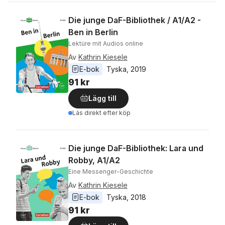
Die junge DaF-Bibliothek / A1/A2 -
Ben in Berlin
Lektüre mit Audios online
Av
Kathrin Kiesele
E-bok
Tyska
, 
2019
91 kr
Lägg till
Läs direkt efter köp
Die junge DaF-Bibliothek: Lara und
Robby, A1/A2
Eine Messenger-Geschichte
Av
Kathrin Kiesele
E-bok
Tyska
, 
2018
91 kr