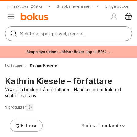
Fri frakt över 249 kr
•
Snabba leveranser
•
Billiga böcker
Sök bok, spel, pussel, penna...
Skapa nya rutiner – hälsoböcker upp till 50% →
Författare
Kathrin Kiesele
Kathrin Kiesele – författare
Visar alla böcker från författaren . Handla med fri frakt och
snabb leverans.
9
produkter
Filtrera
Sortera:
Trendande