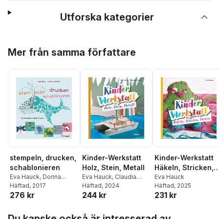
Utforska kategorier
Hoppa över listan
Mer från samma författare
stempeln, drucken,
Kinder-Werkstatt
Kinder-Werkstatt
schablonieren
Holz, Stein, Metall
Häkeln, Stricken,
Eva Hauck
,
Dorina
Eva Hauck
,
Claudia
Färben
Eva Hauck
Tessmann
Häftad
, 2017
Huboi
Häftad
, 2024
Häftad
, 2025
276 kr
244 kr
231 kr
Hoppa över listan
Du kanske också är intresserad av