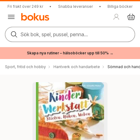
Fri frakt över 249 kr
•
Snabba leveranser
•
Billiga böcker
Sök bok, spel, pussel, penna...
Skapa nya rutiner – hälsoböcker upp till 50% →
Sport, fritid och hobby
Hantverk och handarbete
Sömnad och hand