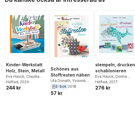
Kinder-Werkstatt
stempeln, drucken
Schönes aus
Holz, Stein, Metall
schablonieren
Stoffresten nähen
Eva Hauck
,
Claudia
Eva Hauck
,
Dorina
Uta Donath
,
Yvonne
Huboi
Häftad
, 2024
Tessmann
Häftad
, 2017
Reidelbach
,
Rabea
E-bok
2018
244 kr
276 kr
Rauer
,
Claudia Huboi
,
57 kr
Petra Hoffmann
,
Heidi
Grund-Thorpe
,
Susanka Bruckner