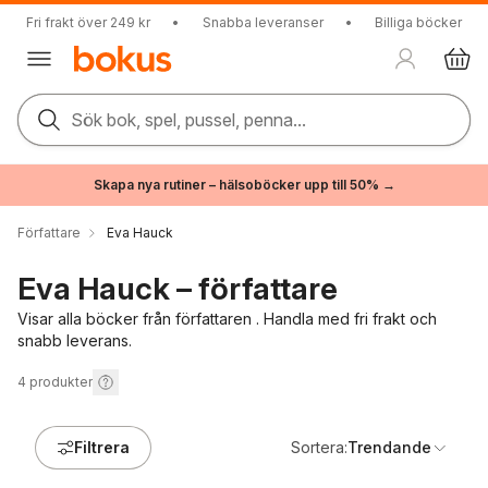
Fri frakt över 249 kr
•
Snabba leveranser
•
Billiga böcker
Sök bok, spel, pussel, penna...
Skapa nya rutiner – hälsoböcker upp till 50% →
Författare
Eva Hauck
Eva Hauck – författare
Visar alla böcker från författaren . Handla med fri frakt och
snabb leverans.
4
produkter
Filtrera
Sortera:
Trendande