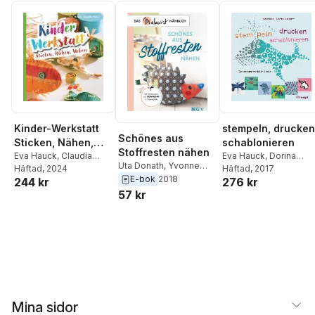
Kinder-Werkstatt
stempeln, drucken
Schönes aus
Sticken, Nähen,
schablonieren
Stoffresten nähen
Weben
Eva Hauck
,
Claudia
Eva Hauck
,
Dorina
Uta Donath
,
Yvonne
Huboi
Häftad
, 2024
Tessmann
Häftad
, 2017
Reidelbach
,
Rabea
E-bok
2018
244 kr
276 kr
Rauer
,
Claudia Huboi
,
57 kr
Petra Hoffmann
,
Heidi
Grund-Thorpe
,
Susanka Bruckner
Mina sidor