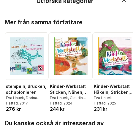
Utforska kategorier
Hoppa över listan
Mer från samma författare
stempeln, drucken,
Kinder-Werkstatt
Kinder-Werkstatt
schablonieren
Sticken, Nähen,
Häkeln, Stricken,
Eva Hauck
,
Dorina
Weben
Eva Hauck
,
Claudia
Färben
Eva Hauck
Tessmann
Häftad
, 2017
Huboi
Häftad
, 2024
Häftad
, 2025
276 kr
244 kr
231 kr
Hoppa över listan
Du kanske också är intresserad av