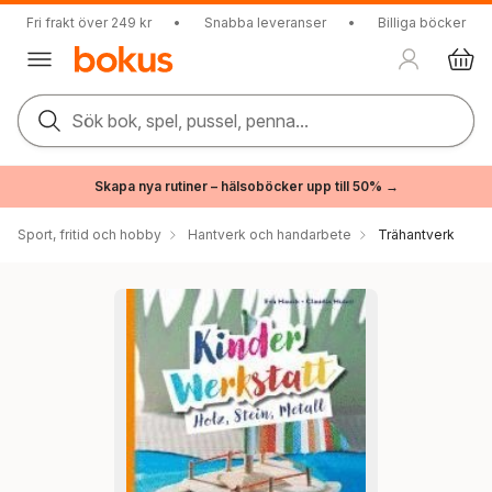
Fri frakt över 249 kr
•
Snabba leveranser
•
Billiga böcker
Sök bok, spel, pussel, penna...
Skapa nya rutiner – hälsoböcker upp till 50% →
Sport, fritid och hobby
Hantverk och handarbete
Trähantverk