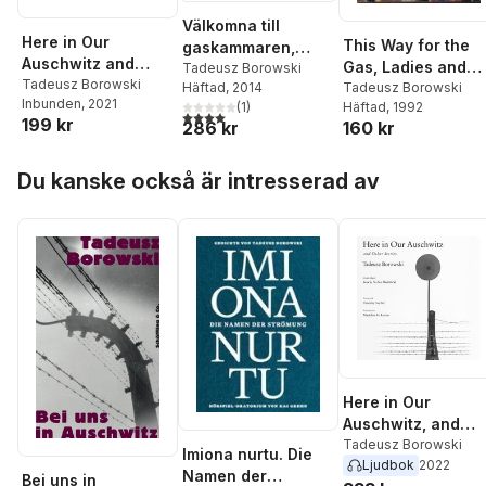
Välkomna till
Here in Our
This Way for the
gaskammaren,
Auschwitz and
Gas, Ladies and
mina damer och
Tadeusz Borowski
Other Stories
Tadeusz Borowski
Gentlemen
Tadeusz Borowski
Häftad
, 2014
herrar
Inbunden
, 2021
Häftad
, 1992
(
1
)
4,0
utav 5 stjärnor. Totalt antal röster:
199 kr
160 kr
286 kr
Hoppa över listan
Du kanske också är intresserad av
Here in Our
Auschwitz, and
Other Stories
Tadeusz Borowski
Imiona nurtu. Die
Ljudbok
2022
Namen der
Bei uns in