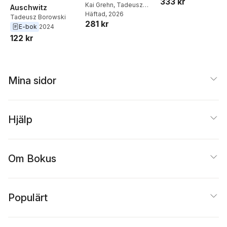
333 kr
Strömung
Kai Grehn
,
Tadeusz
Auschwitz
Borowski
Häftad
, 2026
Tadeusz Borowski
281 kr
E-bok
2024
122 kr
Mina sidor
Hjälp
Om Bokus
Populärt