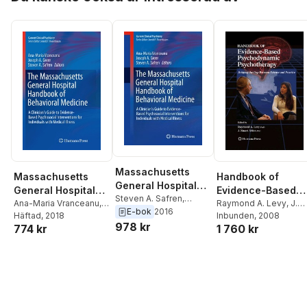
Massachusetts
Massachusetts
Handbook of
General Hospital
General Hospital
Evidence-Based
Handbook of
Steven A. Safren
,
Handbook of
Ana-Maria Vranceanu
,
Psychodynamic
Raymond A. Levy
,
J.
Joseph A. Greer
,
Ana-
E-bok
2016
Behavioral
Joseph A. Greer
Häftad
, 2018
,
Stuart Ablon
Inbunden
, 2008
Behavioral
Psychotherapy
Maria Vranceanu
978 kr
Medicine
774 kr
1 760 kr
Steven A. Safren
Medicine