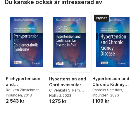
Du kanske också är intresserad av
Nyhet
Prehypertension
Hypertension and
Hypertension and
and
Chronic Kidney
Cardiovascular
Cardiometabolic
Reuven Zimlichman
,
Disease
Pantelis Sarafidis
,
Disease in Asia
C. Venkata S. Ram
,
Stevo Julius
Inbunden
, 2018
,
Giuseppe
Roberto Pontremoli
Inbunden
, 2026
Boon Wee Jimmy Teo
Häftad
, 2023
,
Syndrome
2 543 kr
1 109 kr
Mancia
1 275 kr
Gurpreet S. Wander