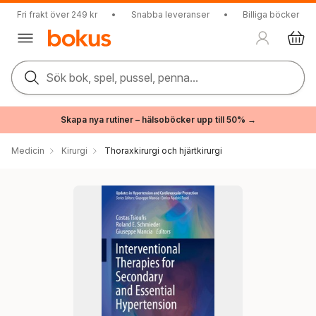
Fri frakt över 249 kr
•
Snabba leveranser
•
Billiga böcker
Sök bok, spel, pussel, penna...
Skapa nya rutiner – hälsoböcker upp till 50% →
Medicin
Kirurgi
Thoraxkirurgi och hjärtkirurgi