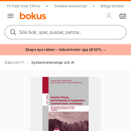
Fri frakt över 249 kr
•
Snabba leveranser
•
Billiga böcker
Sök bok, spel, pussel, penna...
Skapa nya rutiner – hälsoböcker upp till 50% →
Data och IT
Systemvetenskap och AI