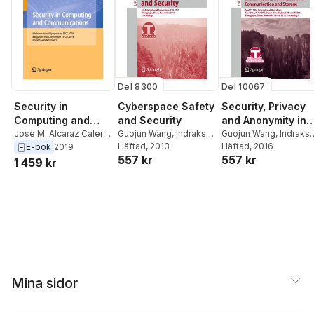
Del 8300
Del 10067
Cyberspace Safety
Security, Privacy
Security in
and Security
and Anonymity in
Computing and
Guojun Wang
,
Indrakshi
Computation,
Guojun Wang
,
Indraksh
Communications
Jose M. Alcaraz Calero
,
Ray
Häftad
,
Dengguo Feng
, 2013
,
Ray
Häftad
,
Jose M. Alcaraz
, 2016
Danda B. Rawat
,
Guojun
E-bok
2019
Communication
557 kr
557 kr
Muttukrishnan Rajarajan
Calero
,
Sabu M. Tham
Wang
,
Sanjay Madria
,
1 459 kr
and Storage
Sabu M. Thampi
Mina sidor