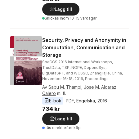
Lägg till
Skickas
inom 10-15 vardagar
Security, Privacy and Anonymity in
Computation, Communication and
Storage
SpaCCS 2016 International Workshops,
TrustData, TSP, NOPE, DependSys,
BigDataSPT, and WCSSC, Zhangjiajie, China,
November 16-18, 2016, Proceedings
Av
Sabu M. Thampi
,
Jose M. Alcaraz
Calero
m. fl.
E-bok
PDF
, 
Engelska
, 
2016
734 kr
Lägg till
Läs direkt efter köp