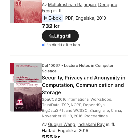
Av
Muttukrishnan Rajarajan
,
Dengguo
Feng
m. fl.
E-bok
PDF
, 
Engelska
, 
2013
732 kr
Lägg till
Läs direkt efter köp
Del 10067 - Lecture Notes in Computer
Science
Security, Privacy and Anonymity in
Computation, Communication and
Storage
SpaCCS 2016 International Workshops,
TrustData, TSP, NOPE, DependSys,
BigDataSPT, and WCSSC, Zhangjiajie, China,
November 16-18, 2016, Proceedings
Av
Guojun Wang
,
Indrakshi Ray
m. fl.
Häftad, Engelska, 2016
555 kr