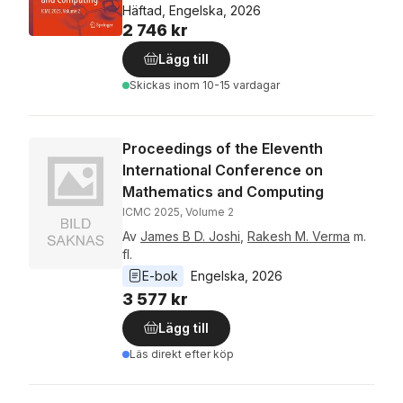
Häftad, Engelska, 2026
2 746 kr
Lägg till
Skickas
inom 10-15 vardagar
Proceedings of the Eleventh
International Conference on
Mathematics and Computing
ICMC 2025, Volume 2
Av
James B D. Joshi
,
Rakesh M. Verma
m.
fl.
E-bok
Engelska
, 
2026
3 577 kr
Lägg till
Läs direkt efter köp