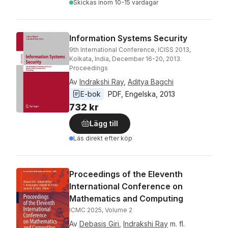
Skickas
inom 10-15 vardagar
Information Systems Security
9th International Conference, ICISS 2013,
Kolkata, India, December 16-20, 2013.
Proceedings
Av
Indrakshi Ray
,
Aditya Bagchi
E-bok
PDF
, 
Engelska
, 
2013
732 kr
Lägg till
Läs direkt efter köp
Proceedings of the Eleventh
International Conference on
Mathematics and Computing
ICMC 2025, Volume 2
Av
Debasis Giri
,
Indrakshi Ray
m. fl.