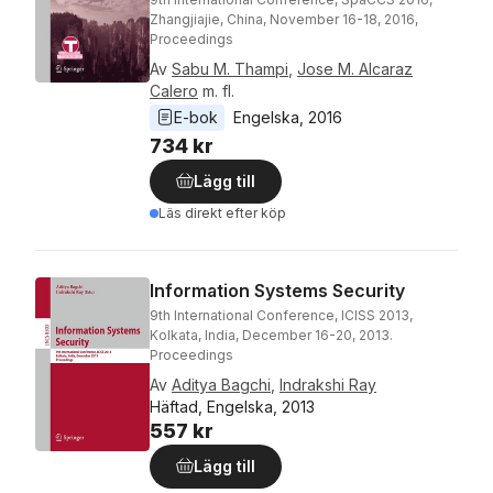
Zhangjiajie, China, November 16-18, 2016,
Proceedings
Av
Sabu M. Thampi
,
Jose M. Alcaraz
Calero
m. fl.
E-bok
Engelska
, 
2016
734 kr
Lägg till
Läs direkt efter köp
Information Systems Security
9th International Conference, ICISS 2013,
Kolkata, India, December 16-20, 2013.
Proceedings
Av
Aditya Bagchi
,
Indrakshi Ray
Häftad, Engelska, 2013
557 kr
Lägg till