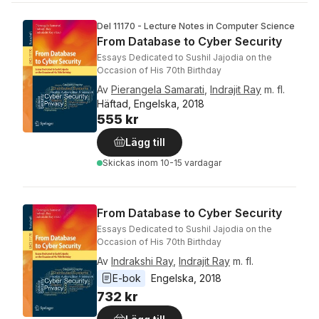
Del 11170 - Lecture Notes in Computer Science
From Database to Cyber Security
Essays Dedicated to Sushil Jajodia on the
Occasion of His 70th Birthday
Av
Pierangela Samarati
,
Indrajit Ray
m. fl.
Häftad, Engelska, 2018
555 kr
Lägg till
Skickas
inom 10-15 vardagar
From Database to Cyber Security
Essays Dedicated to Sushil Jajodia on the
Occasion of His 70th Birthday
Av
Indrakshi Ray
,
Indrajit Ray
m. fl.
E-bok
Engelska
, 
2018
732 kr