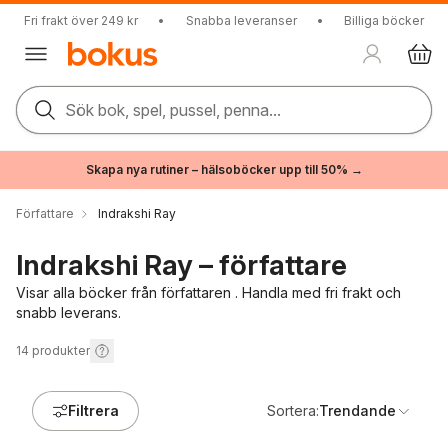
Fri frakt över 249 kr
•
Snabba leveranser
•
Billiga böcker
Sök bok, spel, pussel, penna...
Skapa nya rutiner – hälsoböcker upp till 50% →
Författare
Indrakshi Ray
Indrakshi Ray – författare
Visar alla böcker från författaren . Handla med fri frakt och
snabb leverans.
14
produkter
Filtrera
Sortera:
Trendande