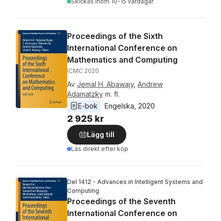
Skickas
inom 10-15 vardagar
Proceedings of the Sixth
International Conference on
Mathematics and Computing
ICMC 2020
Av
Jemal H. Abawajy
,
Andrew
Adamatzky
m. fl.
E-bok
Engelska
, 
2020
2 925 kr
Lägg till
Läs direkt efter köp
Del 1412 - Advances in Intelligent Systems and
Computing
Proceedings of the Seventh
International Conference on