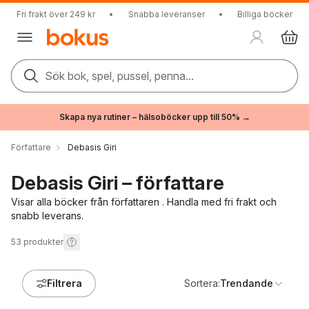
Fri frakt över 249 kr
•
Snabba leveranser
•
Billiga böcker
Sök bok, spel, pussel, penna...
Skapa nya rutiner – hälsoböcker upp till 50% →
Författare
Debasis Giri
Debasis Giri – författare
Visar alla böcker från författaren . Handla med fri frakt och
snabb leverans.
53
produkter
Filtrera
Sortera:
Trendande