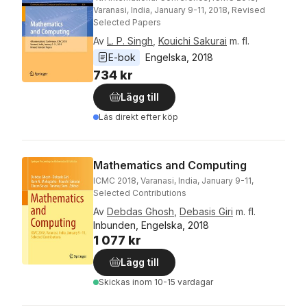
Varanasi, India, January 9-11, 2018, Revised
Selected Papers
Av
L. P. Singh
,
Kouichi Sakurai
m. fl.
E-bok
Engelska
, 
2018
734 kr
Lägg till
Läs direkt efter köp
Mathematics and Computing
ICMC 2018, Varanasi, India, January 9-11,
Selected Contributions
Av
Debdas Ghosh
,
Debasis Giri
m. fl.
Inbunden, Engelska, 2018
1 077 kr
Lägg till
Skickas
inom 10-15 vardagar