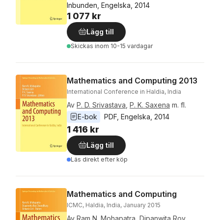
Inbunden, Engelska, 2014
1 077 kr
Lägg till
Skickas
inom 10-15 vardagar
Mathematics and Computing 2013
International Conference in Haldia, India
Av
P. D. Srivastava
,
P. K. Saxena
m. fl.
E-bok
PDF
, 
Engelska
, 
2014
1 416 kr
Lägg till
Läs direkt efter köp
Mathematics and Computing
ICMC, Haldia, India, January 2015
Av
Ram N. Mohapatra
,
Dipanwita Roy