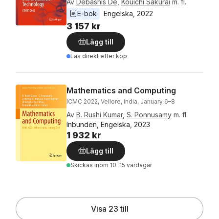
Av
Debashis De
,
Kouichi Sakurai
m. fl.
E-bok
Engelska
, 
2022
3 157 kr
Lägg till
Läs direkt efter köp
Mathematics and Computing
ICMC 2022, Vellore, India, January 6–8
Av
B. Rushi Kumar
,
S. Ponnusamy
m. fl.
Inbunden, Engelska, 2023
1 932 kr
Lägg till
Skickas
inom 10-15 vardagar
Visa 23 till