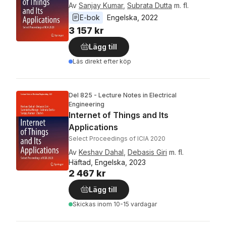
Av
Sanjay Kumar
,
Subrata Dutta
m. fl.
E-bok
Engelska
, 
2022
3 157 kr
Lägg till
Läs direkt efter köp
Del 825 - Lecture Notes in Electrical
Engineering
Internet of Things and Its
Applications
Select Proceedings of ICIA 2020
Av
Keshav Dahal
,
Debasis Giri
m. fl.
Häftad, Engelska, 2023
2 467 kr
Lägg till
Skickas
inom 10-15 vardagar