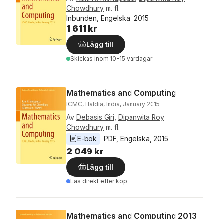
Chowdhury
m. fl.
Inbunden, Engelska, 2015
1 611 kr
Lägg till
Skickas
inom 10-15 vardagar
Mathematics and Computing
ICMC, Haldia, India, January 2015
Av
Debasis Giri
,
Dipanwita Roy
Chowdhury
m. fl.
E-bok
PDF
, 
Engelska
, 
2015
2 049 kr
Lägg till
Läs direkt efter köp
Mathematics and Computing 2013