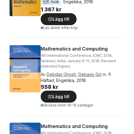
E-bok
Engelska
, 
2018
1 367 kr
Lägg till
Läs direkt efter köp
Mathematics and Computing
4th International Conference, ICMC 2018,
Varanasi, India, January 9-11, 2018, Revised
Selected Papers
Av
Debdas Ghosh
,
Debasis Giri
m. fl.
Häftad, Engelska, 2018
558 kr
Lägg till
Skickas
inom 10-15 vardagar
Mathematics and Computing
4th International Conference, ICMC 2018,