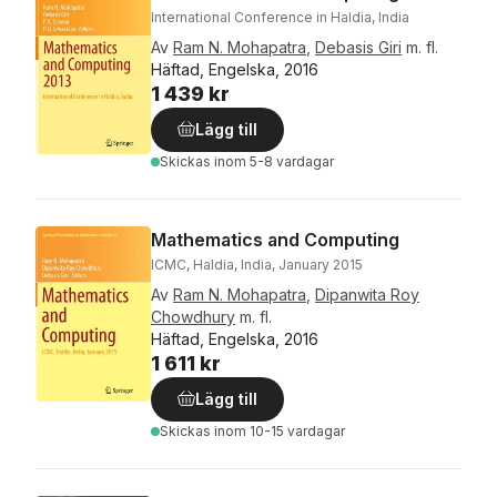
International Conference in Haldia, India
Av
Ram N. Mohapatra
,
Debasis Giri
m. fl.
Häftad, Engelska, 2016
1 439 kr
Lägg till
Skickas
inom 5-8 vardagar
Mathematics and Computing
ICMC, Haldia, India, January 2015
Av
Ram N. Mohapatra
,
Dipanwita Roy
Chowdhury
m. fl.
Häftad, Engelska, 2016
1 611 kr
Lägg till
Skickas
inom 10-15 vardagar