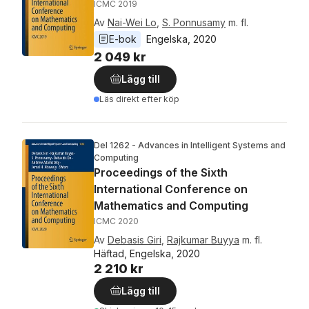
ICMC 2019
Av
Nai-Wei Lo
,
S. Ponnusamy
m. fl.
E-bok
Engelska
, 
2020
2 049 kr
Lägg till
Läs direkt efter köp
Del 1262 - Advances in Intelligent Systems and
Computing
Proceedings of the Sixth
International Conference on
Mathematics and Computing
ICMC 2020
Av
Debasis Giri
,
Rajkumar Buyya
m. fl.
Häftad, Engelska, 2020
2 210 kr
Lägg till