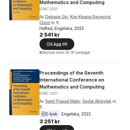
Mathematics and Computing
ICMC 2021
Av
Debasis Giri
,
Kim-Kwang Raymond
Choo
m. fl.
Häftad, Engelska, 2022
2 541 kr
Lägg till
Skickas
inom 10-15 vardagar
Proceedings of the Seventh
International Conference on
Mathematics and Computing
ICMC 2021
Av
Santi Prasad Maity
,
Sedat Akleylek
m.
fl.
E-bok
Engelska
, 
2022
3 251 kr