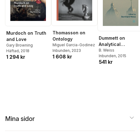
Thomasson on
Murdoch on Truth
Dummett on
Ontology
and Love
Analytical
Miguel Garcia-Godinez
Gary Browning
Philosophy
B. Weiss
Inbunden
, 2023
Häftad
, 2018
1 608 kr
Inbunden
, 2015
1 294 kr
541 kr
Mina sidor