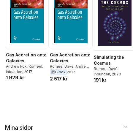
Gas Accretion onto
Gas Accretion onto
Simulating the
Galaxies
Galaxies
Cosmos
Andrew Fox
,
Romeel
Romeel Dave
,
Andrew
Romeel Davé
Davé
Inbunden
, 2017
Fox
E-bok
2017
Inbunden
, 2023
1 929 kr
2 517 kr
191 kr
Mina sidor