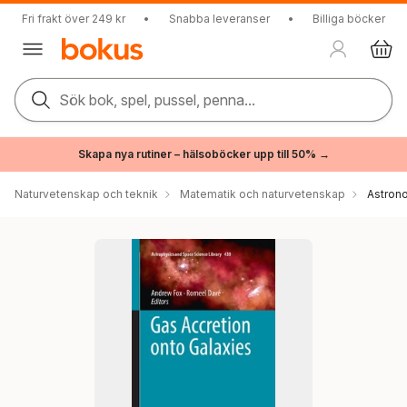
Fri frakt över 249 kr
•
Snabba leveranser
•
Billiga böcker
Sök bok, spel, pussel, penna...
Skapa nya rutiner – hälsoböcker upp till 50% →
Naturvetenskap och teknik
Matematik och naturvetenskap
Astron