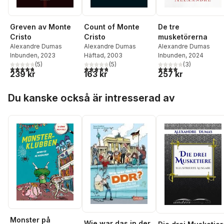
Count of Monte
Greven av Monte
De tre
Cristo
Cristo
musketörerna
Alexandre Dumas
Alexandre Dumas
Alexandre Dumas
Häftad
, 2003
Inbunden
, 2023
Inbunden
, 2024
(
5
)
(
5
)
(
3
)
4,8
utav 5 stjärnor. Totalt antal röster:
4,8
utav 5 stjärnor. Totalt antal röster:
4,0
utav 5 stjärnor. Tota
163 kr
239 kr
257 kr
Hoppa över listan
Du kanske också är intresserad av
Monster på
Wie war das in der