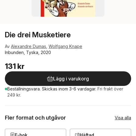
Die drei Musketiere
Av
Alexandre Dumas
,
Wolfgang Knape
Inbunden, Tyska, 2020
131 kr
Lägg i varukorg
Beställningsvara.
Skickas
inom 3-6 vardagar
.
Fri frakt över
249 kr.
Fler format och utgåvor
Visa alla
E-bok
Häftad