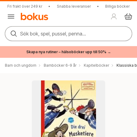
Fri frakt över 249 kr
•
Snabba leveranser
•
Billiga böcker
Sök bok, spel, pussel, penna...
Skapa nya rutiner – hälsoböcker upp till 50% →
Barn och ungdom
Barnböcker 6-9 år
Kapitelböcker
Klassiska 