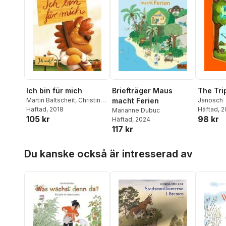
Ich bin für mich
Briefträger Maus
The Tri
Martin Baltscheit
,
Christine
macht Ferien
Janosch
Schwarz
Häftad
, 2018
Häftad
, 
Marianne Dubuc
105 kr
98 kr
Häftad
, 2024
117 kr
Hoppa över listan
Du kanske också är intresserad av