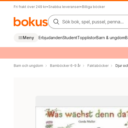
Fri frakt över 249 kr
•
Snabba leveranser
•
Billiga böcker
Sök bok, spel, pussel, penna...
Meny
Erbjudanden
Student
Topplistor
Barn & ungdom
B
Barn och ungdom
Barnböcker 6-9 år
Faktaböcker
Djur oc