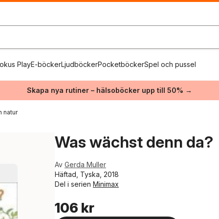
okus Play
E-böcker
Ljudböcker
Pocketböcker
Spel och pussel
Skapa nya rutiner – hälsoböcker upp till 50% →
h natur
Was wächst denn da?
Av
Gerda Muller
Häftad, Tyska, 2018
Del i serien
Minimax
106 kr