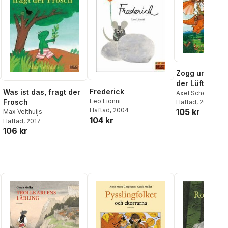
Zogg und die 
der Lüfte
Frederick
Was ist das, fragt der
Axel Scheffler
,
Ju
Leo Lionni
Frosch
Donaldson
Häftad
, 2023
Häftad
, 2004
105 kr
Max Velthuijs
104 kr
Häftad
, 2017
106 kr