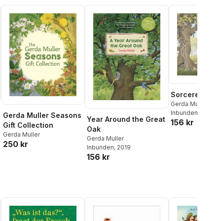
Sorcerer's Ap
Gerda Muller
Inbunden
, 2020
Gerda Muller Seasons
Year Around the Great
156 kr
Gift Collection
Oak
Gerda Muller
Gerda Muller
250 kr
Inbunden
, 2019
156 kr