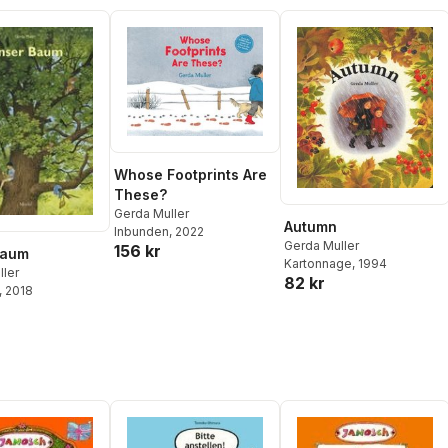
Whose Footprints Are
These?
Gerda Muller
Autumn
Inbunden
, 2022
Gerda Muller
156 kr
Baum
Kartonnage
, 1994
ller
82 kr
, 2018