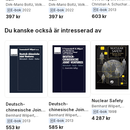
Unternehmen
Christian A. Schuchard
Dirk-Mario Boltz
,
Volker
Dirk-Mario Boltz
,
Volker
Volker Trommsdorff
E-bok
2013
Trommsdorff
Trommsdorff
E-bok
2022
E-bok
2022
603 kr
397 kr
397 kr
Hoppa över listan
Du kanske också är intresserad av
Nuclear Safety
Deutsch-
Deutsch-
Bernhard Wilpert
,
chinesische Joint
chinesische Joint
Rainer Miller
,
Jyuji
E-bok
1998
Ventures
Bernhard Wilpert
,
Ventures
Bernhard Wilpert
,
Misumi
4 287 kr
Volker Trommsdorff
E-bok
2013
Volker Trommsdorff
E-bok
2013
585 kr
553 kr