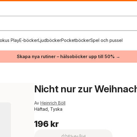
okus Play
E-böcker
Ljudböcker
Pocketböcker
Spel och pussel
Skapa nya rutiner – hälsoböcker upp till 50% →
Nicht nur zur Weihnach
Av
Heinrich Böll
Häftad, Tyska
196 kr
Slutsåld