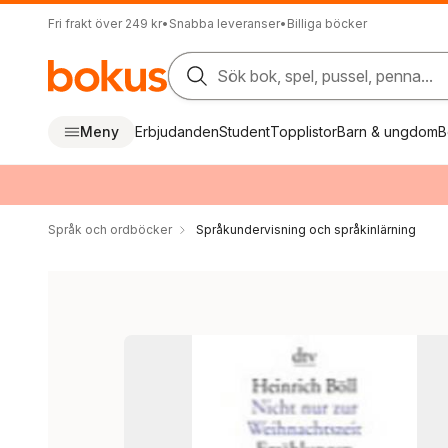
Fri frakt över 249 kr
•
Snabba leveranser
•
Billiga böcker
Sök bok, spel, pussel, penna...
Meny
Erbjudanden
Student
Topplistor
Barn & ungdom
B
Språk och ordböcker
Språkundervisning och språkinlärning