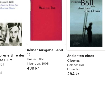
Kölner Ausgabe Band
12
lorene Ehre der
Ansichten eines
Heinrich Böll
na Blum
Clowns
Inbunden
, 2008
Böll
Heinrich Böll
439 kr
Inbunden
2
)
284 kr
stjärnor. Totalt antal röster: