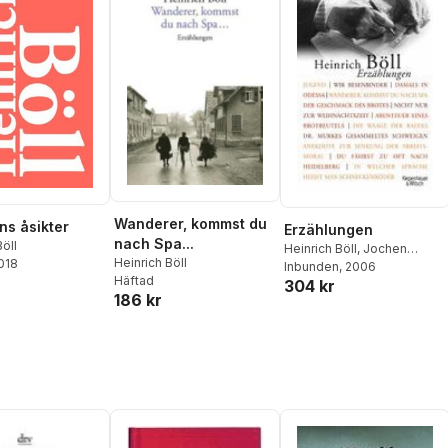
Wanderer, kommst du
ns åsikter
Erzählungen
nach Spa...
Böll
Heinrich Böll
,
Jochen
Heinrich Böll
2018
Schubert
Inbunden
, 2006
Häftad
304 kr
186 kr