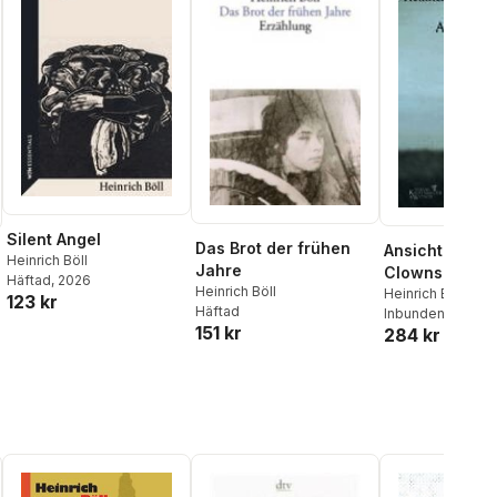
Silent Angel
Das Brot der frühen
Ansichten ein
Heinrich Böll
Jahre
Clowns
Häftad
, 2026
Heinrich Böll
Heinrich Böll
123 kr
Häftad
Inbunden
151 kr
284 kr