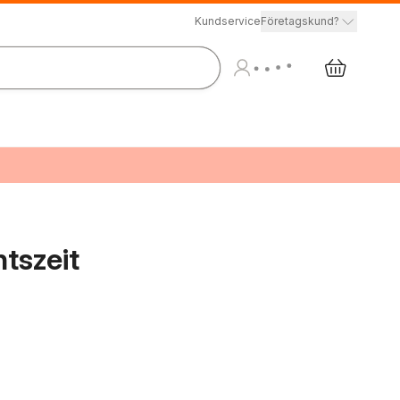
Kundservice
Företagskund?
tszeit