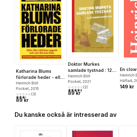
Doktor Murkes
En clow
samlade tystnad : 12
Katharina Blums
Heinrich 
efterkrigsnoveller
Heinrich Böll
förlorade heder - eller
Häftad
, 
Pocket
, 2021
: Hur våld uppstår och
Heinrich Böll
149 kr
(
2
)
Pocket
, 2015
vart det kan leda
4,5
utav 5 stjärnor. Totalt antal röster:
89 kr
(
3
)
3,3
utav 5 stjärnor. Totalt antal röster:
89 kr
Hoppa över listan
Du kanske också är intresserad av