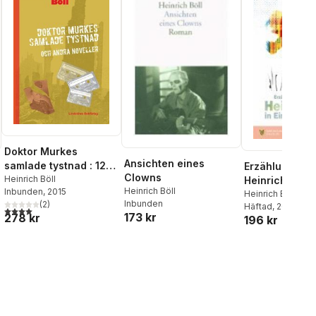
Doktor Murkes
Ansichten eines
samlade tystnad : 12
Erzählungen 
Clowns
efterkrigsnoveller
Heinrich Böll
Heinrich Böll
Heinrich Böll
Inbunden
, 2015
Heinrich Böll
,
Spa
Inbunden
(
2
)
Lesen Verlag Gm
Häftad
, 2019
4,0
utav 5 stjärnor. Totalt antal röster:
173 kr
278 kr
196 kr