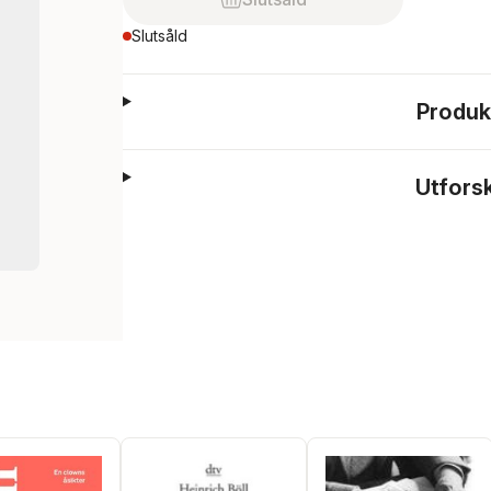
Slutsåld
Produk
Utfors