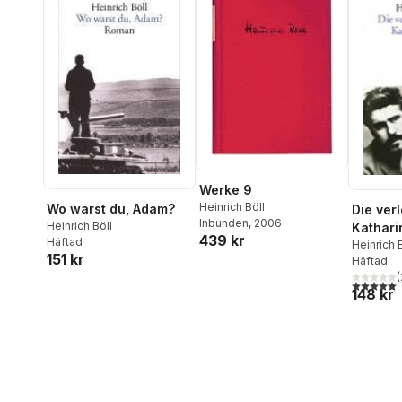
Werke 9
Heinrich Böll
Wo warst du, Adam?
Die ver
Inbunden
, 2006
Heinrich Böll
Kathari
439 kr
Häftad
Heinrich 
151 kr
Häftad
(
5,0
utav 5 
148 kr