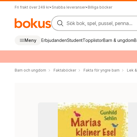
Fri frakt över 249 kr
•
Snabba leveranser
•
Billiga böcker
Sök bok, spel, pussel, penna...
Meny
Erbjudanden
Student
Topplistor
Barn & ungdom
B
Barn och ungdom
Faktaböcker
Fakta för yngre barn
Lek &