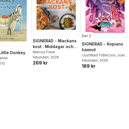
Del 2
SIGNERAD - Mackans
SIGNERAD - Kopians
kost : Middagar och
hämnd
matlådor
Marcus Frank
Little Donkey
IJustWantToBeCool
,
Joel
Inbunden
, 2026
ehlin
Adolphson
Inbunden
, 2026
,
Emil Ejdemo
269 kr
2012
189 kr
Beer
,
Victor Beer