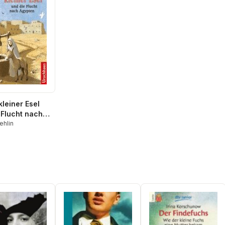
kleiner Esel
 Flucht nach
n
ehlin