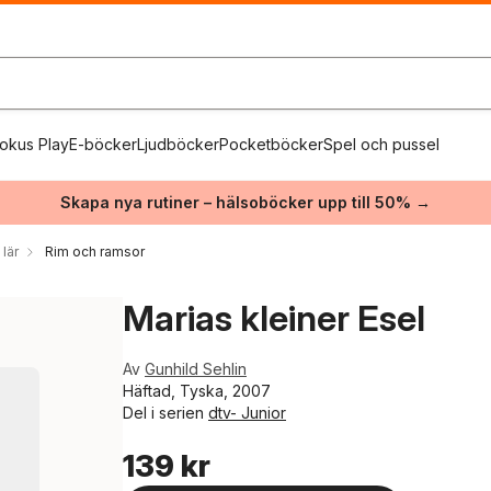
okus Play
E-böcker
Ljudböcker
Pocketböcker
Spel och pussel
Skapa nya rutiner – hälsoböcker upp till 50% →
 lär
Rim och ramsor
Marias kleiner Esel
Av
Gunhild Sehlin
Häftad, Tyska, 2007
Del i serien
dtv- Junior
139 kr