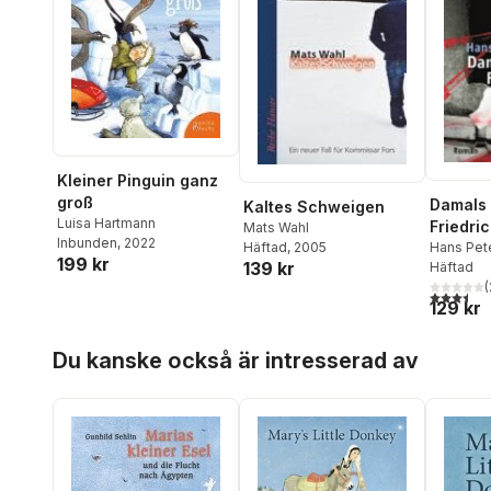
Kleiner Pinguin ganz
groß
Damals 
Kaltes Schweigen
Luisa Hartmann
Friedri
Mats Wahl
Inbunden
, 2022
Hans Pete
Häftad
, 2005
199 kr
139 kr
Häftad
(
3,5
utav 5 
129 kr
Hoppa över listan
Du kanske också är intresserad av