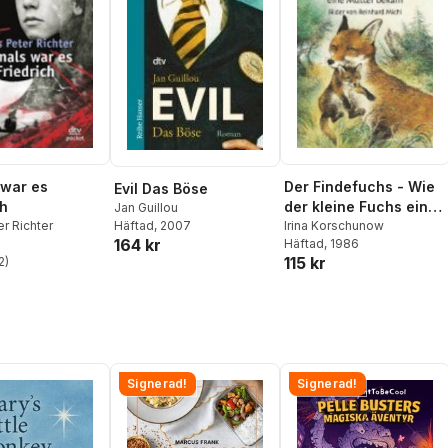
war es
Der Findefuchs - Wie
Evil Das Böse
ch
der kleine Fuchs ein
Jan Guillou
r Richter
Mutter bekam
Irina Korschunow
Häftad
, 2007
164 kr
Häftad
, 1986
115 kr
2
)
stjärnor. Totalt antal röster:
Signerad!
Signerad!