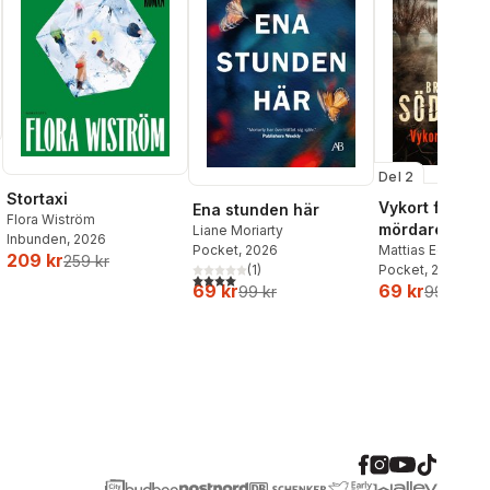
Del 2
Stortaxi
Vykort från en
Ena stunden här
Flora Wiström
mördare
Liane Moriarty
Inbunden
, 2026
Pocket
, 2026
Mattias Edvards
209 kr
259 kr
(
1
)
Pocket
, 2026
4,0
utav 5 stjärnor. Totalt antal röster:
69 kr
69 kr
99 kr
99 kr