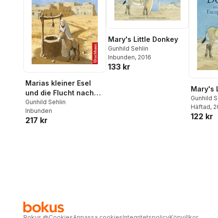
Mary's Little Donkey
Gunhild Sehlin
Inbunden
, 2016
133 kr
Marias kleiner Esel
Mary's 
und die Flucht nach
Gunhild S
Ägypten
Gunhild Sehlin
Häftad
, 
Inbunden
122 kr
217 kr
Bokus
@
Cookies
Anpassa cookies
Integritetspolicy
Köpvillkor