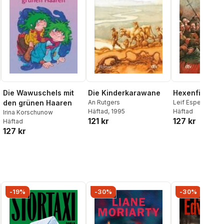
Die Wawuschels mit
Die Kinderkarawane
Hexenfieber
den grünen Haaren
An Rutgers
Leif Esper Ander
Häftad
, 1995
Häftad
Irina Korschunow
121 kr
127 kr
Häftad
127 kr
-19%
-30%
-30%