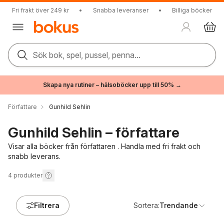
Fri frakt över 249 kr
•
Snabba leveranser
•
Billiga böcker
Sök bok, spel, pussel, penna...
Skapa nya rutiner – hälsoböcker upp till 50% →
Författare
Gunhild Sehlin
Gunhild Sehlin – författare
Visar alla böcker från författaren . Handla med fri frakt och
snabb leverans.
4
produkter
Filtrera
Sortera:
Trendande