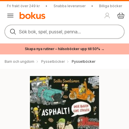
Fri frakt över 249 kr
•
Snabba leveranser
•
Billiga böcker
Sök bok, spel, pussel, penna...
Skapa nya rutiner – hälsoböcker upp till 50% →
Barn och ungdom
Pysselböcker
Pysselböcker