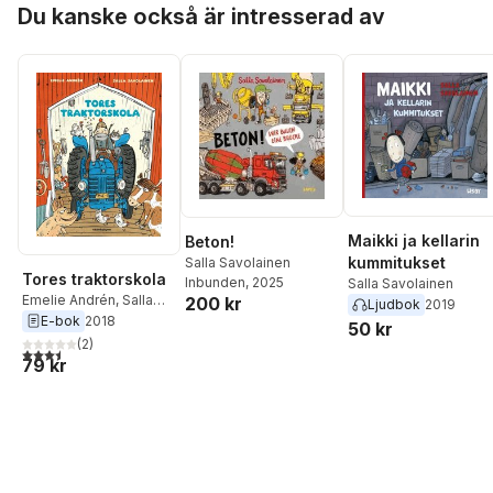
Hoppa över listan
Du kanske också är intresserad av
Maikki ja kellarin
Beton!
kummitukset
Salla Savolainen
Tores traktorskola
Inbunden
, 2025
Salla Savolainen
Emelie Andrén
,
Salla
200 kr
Ljudbok
2019
Savolainen
E-bok
2018
50 kr
(
2
)
3,5
utav 5 stjärnor. Totalt antal röster:
79 kr