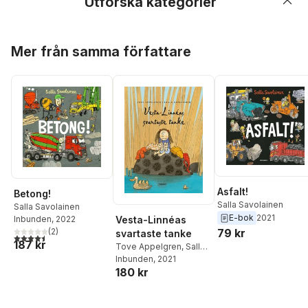
Utforska kategorier
Hoppa över listan
Mer från samma författare
Asfalt!
Betong!
Salla Savolainen
Salla Savolainen
E-bok
2021
Vesta-Linnéas
Inbunden
, 2022
79 kr
(
2
)
svartaste tanke
4,5
utav 5 stjärnor. Totalt antal röster:
187 kr
Tove Appelgren
,
Salla
Savolainen
Inbunden
, 2021
180 kr