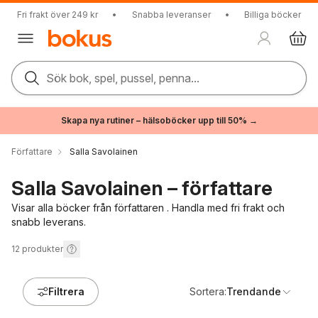
Fri frakt över 249 kr
•
Snabba leveranser
•
Billiga böcker
Sök bok, spel, pussel, penna...
Skapa nya rutiner – hälsoböcker upp till 50% →
Författare
Salla Savolainen
Salla Savolainen – författare
Visar alla böcker från författaren . Handla med fri frakt och
snabb leverans.
12
produkter
Filtrera
Sortera:
Trendande