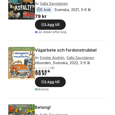
Av
Salla Savolainen
E-bok
Svenska
, 
2021
, 
3-6 år
79 kr
Lägg till
Läs direkt efter köp
Vägarbete och fordonstrubbel
Av
Emelie Andrén
,
Salla Savolainen
Inbunden, Svenska, 2022, 3-6 år
(
4
)
4,8
utav 5 stjärnor. Totalt antal röster:
98 kr
Lägg till
Skickas
Betong!
Av
Salla Savolainen