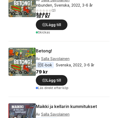
Inbunden, Svenska, 2022, 3-6 år
(
2
)
4,5
utav 5 stjärnor. Totalt antal röster:
187 kr
Lägg till
Skickas
Betong!
Av
Salla Savolainen
E-bok
Svenska
, 
2022
, 
3-6 år
79 kr
Lägg till
Läs direkt efter köp
Maikki ja kellarin kummitukset
Av
Salla Savolainen