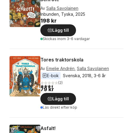
Av
Salla Savolainen
Inbunden, Tyska, 2025
198 kr
Lägg till
Skickas
inom 3-6 vardagar
Tores traktorskola
Av
Emelie Andrén
,
Salla Savolainen
E-bok
Svenska
, 
2018
, 
3-6 år
(
2
)
3,5
utav 5 stjärnor. Totalt antal röster:
79 kr
Lägg till
Läs direkt efter köp
Asfalt!