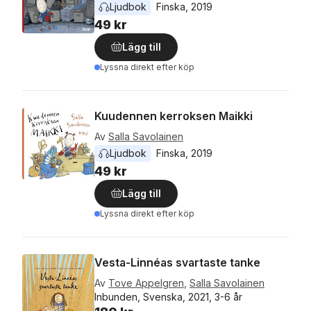
Ljudbok
Finska
, 
2019
49 kr
Lägg till
Lyssna direkt efter köp
Kuudennen kerroksen Maikki
Av
Salla Savolainen
Ljudbok
Finska
, 
2019
49 kr
Lägg till
Lyssna direkt efter köp
Vesta-Linnéas svartaste tanke
Av
Tove Appelgren
,
Salla Savolainen
Inbunden, Svenska, 2021, 3-6 år