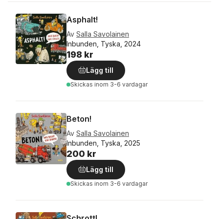
Asphalt!
Av
Salla Savolainen
Inbunden, Tyska, 2024
198 kr
Lägg till
Skickas
inom 3-6 vardagar
Beton!
Av
Salla Savolainen
Inbunden, Tyska, 2025
200 kr
Lägg till
Skickas
inom 3-6 vardagar
Schrott!