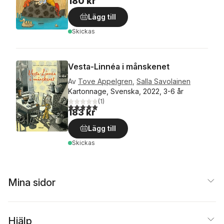
180 kr
Lägg till
Skickas
Vesta-Linnéa i månskenet
Av
Tove Appelgren
,
Salla Savolainen
Kartonnage, Svenska, 2022, 3-6 år
(
1
)
5,0
utav 5 stjärnor. Totalt antal röster:
183 kr
Lägg till
Skickas
Mina sidor
Hjälp