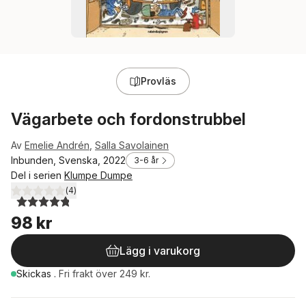
Provläs
Vägarbete och fordonstrubbel
Av
Emelie Andrén
,
Salla Savolainen
Inbunden, Svenska, 2022
3-6 år
Del i serien
Klumpe Dumpe
(
4
)
4,8
utav 5 stjärnor. Totalt antal röster:
98 kr
Lägg i varukorg
Skickas
.
Fri frakt över 249 kr.