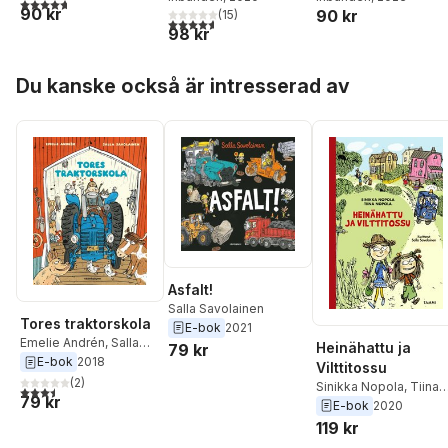
4,7
utav 5 stjärnor. Totalt antal röster:
90 kr
90 kr
(
15
)
4,6
utav 5 stjärnor. Totalt antal röster:
98 kr
Hoppa över listan
Du kanske också är intresserad av
Asfalt!
Salla Savolainen
Tores traktorskola
E-bok
2021
Emelie Andrén
,
Salla
Heinähattu ja
79 kr
Savolainen
E-bok
2018
Vilttitossu
(
2
)
Sinikka Nopola
,
Tiina
3,5
utav 5 stjärnor. Totalt antal röster:
79 kr
Nopola
E-bok
2020
119 kr