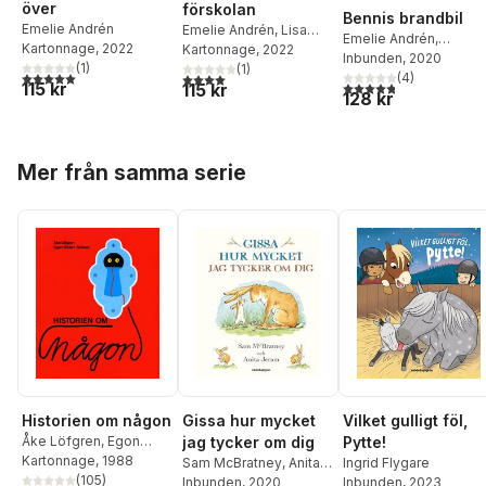
över
förskolan
Bennis brandbil
Emelie Andrén
Emelie Andrén
,
Lisa
Emelie Andrén
,
Kartonnage
, 2022
Moroni
Kartonnage
, 2022
Jeanette Milde
Inbunden
, 2020
(
1
)
(
1
)
5,0
utav 5 stjärnor. Totalt antal röster:
4,0
utav 5 stjärnor. Totalt antal röster:
(
4
)
4,8
utav 5 stjärnor. Tota
115 kr
115 kr
128 kr
Hoppa över listan
Mer från samma serie
Historien om någon
Gissa hur mycket
Vilket gulligt föl,
Åke Löfgren
,
Egon
jag tycker om dig
Pytte!
Möller-Nielsen
Kartonnage
, 1988
Sam McBratney
,
Anita
Ingrid Flygare
(
105
)
Jeram
Inbunden
, 2020
Inbunden
, 2023