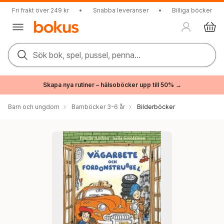
Fri frakt över 249 kr
•
Snabba leveranser
•
Billiga böcker
Sök bok, spel, pussel, penna...
Skapa nya rutiner – hälsoböcker upp till 50% →
Barn och ungdom
Barnböcker 3-6 år
Bilderböcker