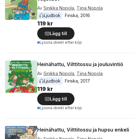
Av
Sinikka Nopola
,
Tiina Nopola
Ljudbok
Finska
, 
2016
119 kr
Lägg till
Lyssna direkt efter köp
Heinähattu, Vilttitossu ja jouluvintiö
Av
Sinikka Nopola
,
Tiina Nopola
Ljudbok
Finska
, 
2017
119 kr
Lägg till
Lyssna direkt efter köp
Heinähattu, Vilttitossu ja hupsu enkeli
Av
Sinikka Nopola
,
Tiina Nopola