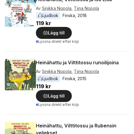
Av
Sinikka Nopola
,
Tiina Nopola
Ljudbok
Finska
, 
2018
119 kr
Lägg till
Lyssna direkt efter köp
Heinähattu ja Vilttitossu runoilijoina
Av
Sinikka Nopola
,
Tiina Nopola
Ljudbok
Finska
, 
2015
119 kr
Lägg till
Lyssna direkt efter köp
Heinähattu, Vilttitossu ja Rubensin
veljekset