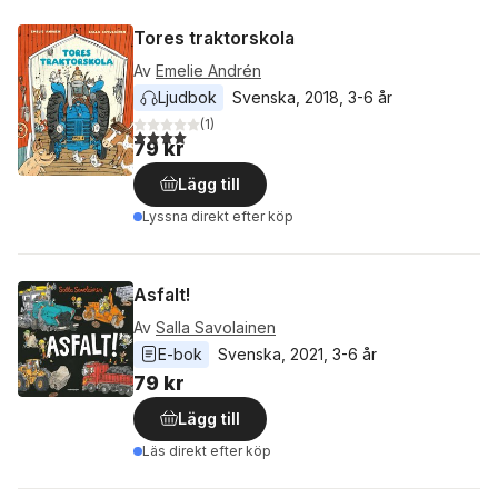
Tores traktorskola
Av
Emelie Andrén
Ljudbok
Svenska
, 
2018
, 
3-6 år
(
1
)
4,0
utav 5 stjärnor. Totalt antal röster:
79 kr
Lägg till
Lyssna direkt efter köp
Asfalt!
Av
Salla Savolainen
E-bok
Svenska
, 
2021
, 
3-6 år
79 kr
Lägg till
Läs direkt efter köp