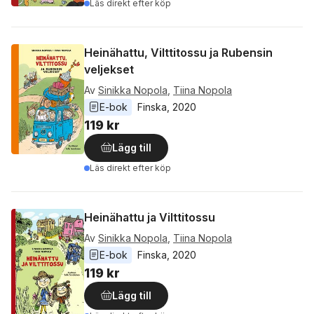
Läs direkt efter köp
Heinähattu, Vilttitossu ja Rubensin
veljekset
Av
Sinikka Nopola
,
Tiina Nopola
E-bok
Finska
, 
2020
119 kr
Lägg till
Läs direkt efter köp
Heinähattu ja Vilttitossu
Av
Sinikka Nopola
,
Tiina Nopola
E-bok
Finska
, 
2020
119 kr
Lägg till