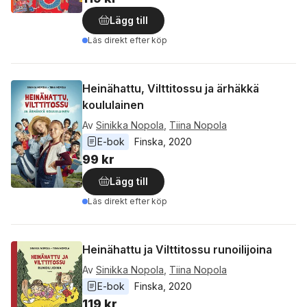
Lägg till
Läs direkt efter köp
Heinähattu, Vilttitossu ja ärhäkkä
koululainen
Av
Sinikka Nopola
,
Tiina Nopola
E-bok
Finska
, 
2020
99 kr
Lägg till
Läs direkt efter köp
Heinähattu ja Vilttitossu runoilijoina
Av
Sinikka Nopola
,
Tiina Nopola
E-bok
Finska
, 
2020
119 kr