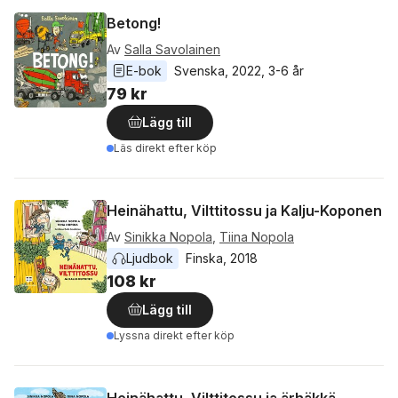
Betong!
Av
Salla Savolainen
E-bok
Svenska
, 
2022
, 
3-6 år
79 kr
Lägg till
Läs direkt efter köp
Heinähattu, Vilttitossu ja Kalju-Koponen
Av
Sinikka Nopola
,
Tiina Nopola
Ljudbok
Finska
, 
2018
108 kr
Lägg till
Lyssna direkt efter köp