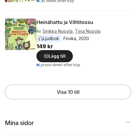
Läs direkt efter köp
Heinähattu ja Vilttitossu
Av
Sinikka Nopola
,
Tiina Nopola
Ljudbok
Finska
, 
2020
149 kr
Lägg till
Lyssna direkt efter köp
Visa 10 till
Mina sidor