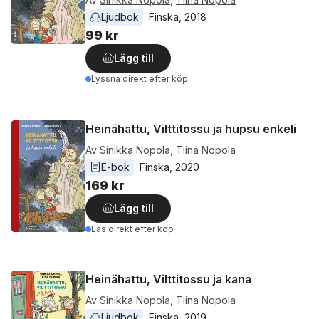
Ljudbok
Finska
, 
2018
99 kr
Lägg till
Lyssna direkt efter köp
Heinähattu, Vilttitossu ja hupsu enkeli
Av
Sinikka Nopola
,
Tiina Nopola
E-bok
Finska
, 
2020
169 kr
Lägg till
Läs direkt efter köp
Heinähattu, Vilttitossu ja kana
Av
Sinikka Nopola
,
Tiina Nopola
Ljudbok
Finska
, 
2019