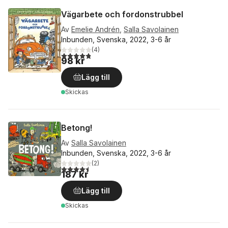
Vägarbete och fordonstrubbel
Av
Emelie Andrén
,
Salla Savolainen
Inbunden, Svenska, 2022, 3-6 år
(
4
)
4,8
utav 5 stjärnor. Totalt antal röster:
98 kr
Lägg till
Skickas
Betong!
Av
Salla Savolainen
Inbunden, Svenska, 2022, 3-6 år
(
2
)
4,5
utav 5 stjärnor. Totalt antal röster:
187 kr
Lägg till
Skickas