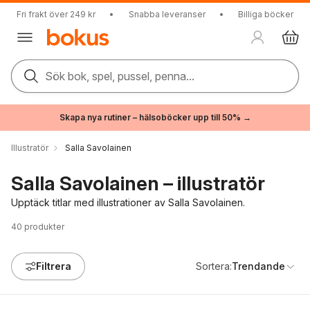
Fri frakt över 249 kr
•
Snabba leveranser
•
Billiga böcker
Sök bok, spel, pussel, penna...
Skapa nya rutiner – hälsoböcker upp till 50% →
Illustratör
Salla Savolainen
Salla Savolainen – illustratör
Upptäck titlar med illustrationer av Salla Savolainen.
40
produkter
Filtrera
Sortera:
Trendande