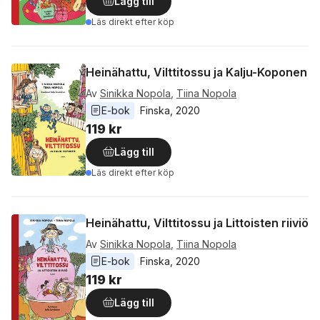
Lägg till
Läs direkt efter köp
Heinähattu, Vilttitossu ja Kalju-Koponen
Av
Sinikka Nopola
,
Tiina Nopola
E-bok
Finska
, 
2020
119 kr
Lägg till
Läs direkt efter köp
Heinähattu, Vilttitossu ja Littoisten riiviö
Av
Sinikka Nopola
,
Tiina Nopola
E-bok
Finska
, 
2020
119 kr
Lägg till