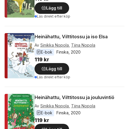
Lägg till
Läs direkt efter köp
Heinähattu, Vilttitossu ja iso Elsa
Av
Sinikka Nopola
,
Tiina Nopola
E-bok
Finska
, 
2020
119 kr
Lägg till
Läs direkt efter köp
Heinähattu, Vilttitossu ja jouluvintiö
Av
Sinikka Nopola
,
Tiina Nopola
E-bok
Finska
, 
2020
119 kr