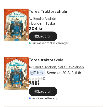
Tores Traktorschule
Av
Emelie Andrén
Inbunden, Tyska
204 kr
Lägg till
Skickas
inom 3-6 vardagar
Tores traktorskola
Av
Emelie Andrén
,
Salla Savolainen
E-bok
Svenska
, 
2018
, 
3-6 år
(
2
)
3,5
utav 5 stjärnor. Totalt antal röster:
79 kr
Lägg till
Läs direkt efter köp