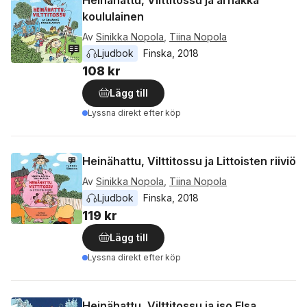
Heinähattu, Vilttitossu ja ärhäkkä
koululainen
Av
Sinikka Nopola
,
Tiina Nopola
Ljudbok
Finska
, 
2018
108 kr
Lägg till
Lyssna direkt efter köp
Heinähattu, Vilttitossu ja Littoisten riiviö
Av
Sinikka Nopola
,
Tiina Nopola
Ljudbok
Finska
, 
2018
119 kr
Lägg till
Lyssna direkt efter köp
Heinähattu, Vilttitossu ja iso Elsa