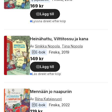
169 kr
Lägg till
Lyssna direkt efter köp
Heinähattu, Vilttitossu ja kana
Av
Sinikka Nopola
,
Tiina Nopola
E-bok
Finska
, 
2019
149 kr
Lägg till
Läs direkt efter köp
Mennään jo naapuriin
Av
Riina Katajavuori
E-bok
Finska
, 
2022
119 kr