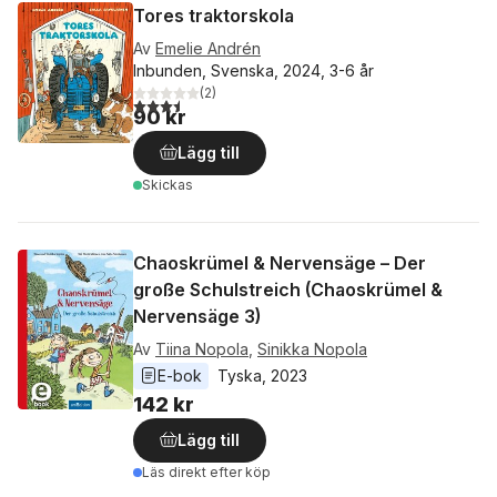
Tores traktorskola
Av
Emelie Andrén
Inbunden, Svenska, 2024, 3-6 år
(
2
)
3,5
utav 5 stjärnor. Totalt antal röster:
90 kr
Lägg till
Skickas
Chaoskrümel & Nervensäge – Der
große Schulstreich (Chaoskrümel &
Nervensäge 3)
Av
Tiina Nopola
,
Sinikka Nopola
E-bok
Tyska
, 
2023
142 kr
Lägg till
Läs direkt efter köp