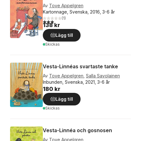
Av
Tove Appelgren
Kartonnage, Svenska, 2016, 3-6 år
(
1
)
3,0
utav 5 stjärnor. Totalt antal röster:
138 kr
Lägg till
Skickas
Vesta-Linnéas svartaste tanke
Av
Tove Appelgren
,
Salla Savolainen
Inbunden, Svenska, 2021, 3-6 år
180 kr
Lägg till
Skickas
Vesta-Linnéa och gosnosen
Av
Tove Appelgren