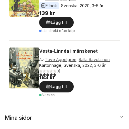
E-bok
Svenska
, 
2020
, 
3-6 år
139 kr
Lägg till
Läs direkt efter köp
Vesta-Linnéa i månskenet
Av
Tove Appelgren
,
Salla Savolainen
Kartonnage, Svenska, 2022, 3-6 år
(
1
)
5,0
utav 5 stjärnor. Totalt antal röster:
183 kr
Lägg till
Skickas
Mina sidor