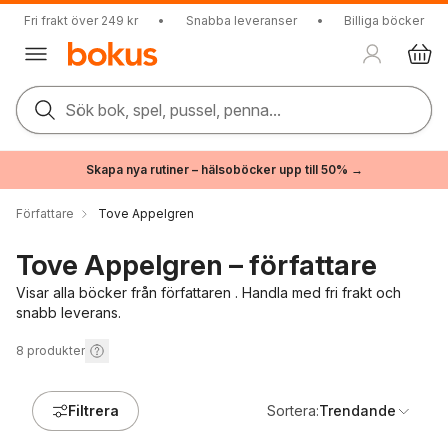
Fri frakt över 249 kr
•
Snabba leveranser
•
Billiga böcker
Sök bok, spel, pussel, penna...
Skapa nya rutiner – hälsoböcker upp till 50% →
Författare
Tove Appelgren
Tove Appelgren – författare
Visar alla böcker från författaren . Handla med fri frakt och
snabb leverans.
8
produkter
Filtrera
Sortera:
Trendande