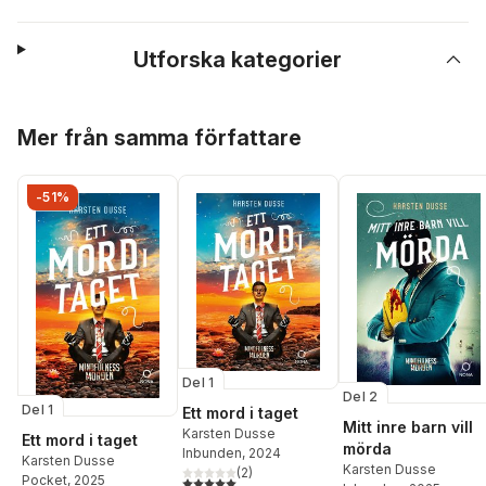
Utforska kategorier
Hoppa över listan
Mer från samma författare
-51%
Del 1
Del 2
Del 1
Ett mord i taget
Mitt inre barn vill
Karsten Dusse
Ett mord i taget
mörda
Inbunden
, 2024
Karsten Dusse
Karsten Dusse
(
2
)
Pocket
, 2025
5,0
utav 5 stjärnor. Totalt antal röster: