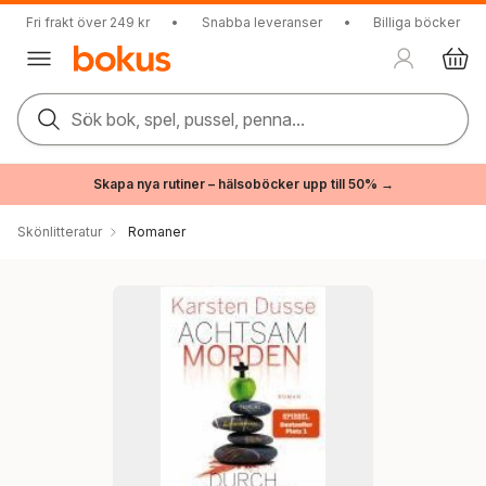
Fri frakt över 249 kr
•
Snabba leveranser
•
Billiga böcker
Sök bok, spel, pussel, penna...
Skapa nya rutiner – hälsoböcker upp till 50% →
Skönlitteratur
Romaner