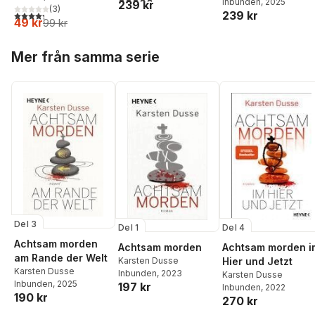
Inbunden
, 2025
239 kr
(
3
)
239 kr
4,3
utav 5 stjärnor. Totalt antal röster:
49 kr
99 kr
Hoppa över listan
Mer från samma serie
Del 3
Del 1
Del 4
Achtsam morden
Achtsam morden
Achtsam morden i
am Rande der Welt
Karsten Dusse
Hier und Jetzt
Karsten Dusse
Inbunden
, 2023
Karsten Dusse
Inbunden
, 2025
197 kr
Inbunden
, 2022
190 kr
270 kr