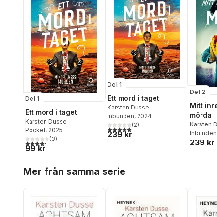
Del 1
Del 2
Ett mord i taget
Del 1
Mitt inr
Karsten Dusse
Ett mord i taget
mörda
Inbunden
, 2024
Karsten Dusse
Karsten 
(
2
)
5,0
utav 5 stjärnor. Totalt antal röster:
Pocket
, 2025
Inbunden
239 kr
(
3
)
239 kr
4,3
utav 5 stjärnor. Totalt antal röster:
99 kr
Hoppa över listan
Mer från samma serie