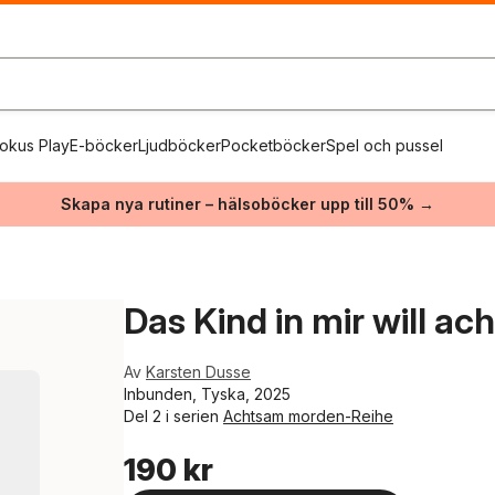
okus Play
E-böcker
Ljudböcker
Pocketböcker
Spel och pussel
Skapa nya rutiner – hälsoböcker upp till 50% →
Das Kind in mir will a
Av
Karsten Dusse
Inbunden, Tyska, 2025
Del 2 i serien
Achtsam morden-Reihe
190 kr