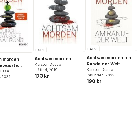
Del 3
Del 1
Achtsam morden am
Achtsam morden
m morden
Rande der Welt
Karsten Dusse
bewusste
Karsten Dusse
Häftad
, 2019
ung
Dusse
Inbunden
, 2025
173 kr
, 2024
190 kr