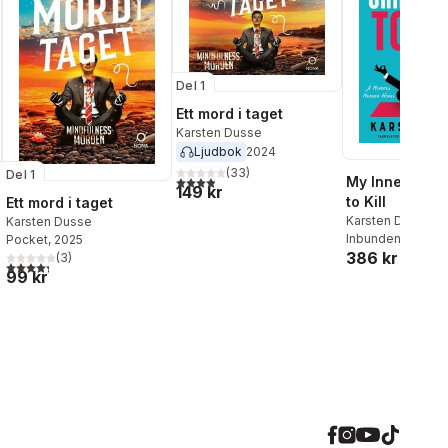
Del 1
Ett mord i taget
Karsten Dusse
Ljudbok
2024
(
33
)
Del 1
3,9
utav 5 stjärnor. Totalt antal röster:
My Inner Chil
149 kr
to Kill
Ett mord i taget
Karsten Dusse
Karsten Dusse
Inbunden
, 2026
Pocket
, 2025
386 kr
(
3
)
4,3
utav 5 stjärnor. Totalt antal röster:
99 kr