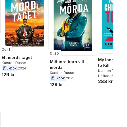
Del 1
Del 2
Ett mord i taget
al röster:
My Inner Chil
Mitt inre barn vill
Karsten Dusse
to Kill
mörda
E-bok
2024
Karsten Dusse
Karsten Dusse
129 kr
Häftad
, 2026
E-bok
2025
288 kr
129 kr