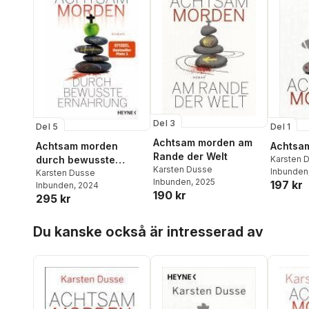
Del 3
Del 5
Del 1
Achtsam morden am
Achtsam morden
Achtsa
Rande der Welt
durch bewusste
Karsten 
Karsten Dusse
Inbunden
Ernährung
Karsten Dusse
Inbunden
, 2025
197 kr
Inbunden
, 2024
190 kr
295 kr
Hoppa över listan
Du kanske också är intresserad av