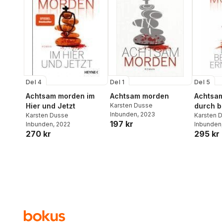
Del 4
Del 1
Del 5
Achtsam morden im
Achtsam morden
Achtsa
Hier und Jetzt
Karsten Dusse
durch 
Inbunden
, 2023
Karsten Dusse
Ernähr
Karsten 
197 kr
Inbunden
, 2022
Inbunden
270 kr
295 kr