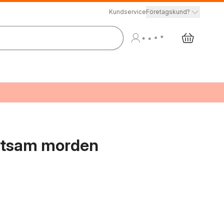
Kundservice
Företagskund?
chtsam morden