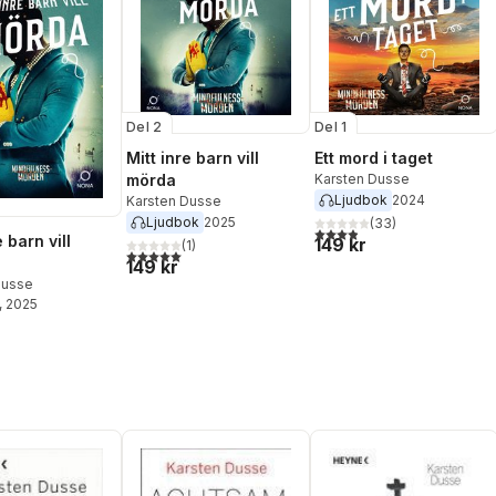
Del 2
Del 1
Mitt inre barn vill
Ett mord i taget
mörda
Karsten Dusse
Ljudbok
2024
Karsten Dusse
Ljudbok
2025
(
33
)
3,9
utav 5 stjärnor. Totalt ant
e barn vill
149 kr
(
1
)
5,0
utav 5 stjärnor. Totalt antal röster:
149 kr
Dusse
, 2025