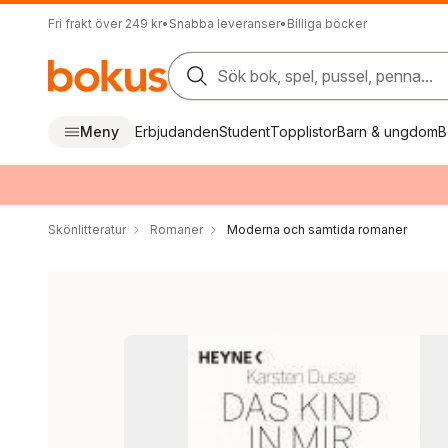
Fri frakt över 249 kr
•
Snabba leveranser
•
Billiga böcker
Sök bok, spel, pussel, penna...
Meny
Erbjudanden
Student
Topplistor
Barn & ungdom
B
Skönlitteratur
Romaner
Moderna och samtida romaner