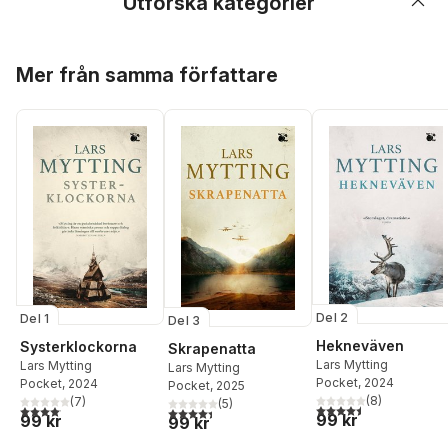
Utforska kategorier
Hoppa över listan
Mer från samma författare
Del 2
Del 1
Del 3
Hekneväven
Systerklockorna
Skrapenatta
Lars Mytting
Lars Mytting
Lars Mytting
Pocket
, 2024
Pocket
, 2024
Pocket
, 2025
(
8
)
(
7
)
(
5
)
4,5
utav 5 stjärnor. Tota
4,1
utav 5 stjärnor. Totalt antal röster:
4,4
utav 5 stjärnor. Totalt antal röster:
99 kr
99 kr
99 kr