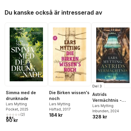
Hoppa över listan
Du kanske också är intresserad av
Del 3
Die Birken wissen's
Simma med de
Astrids
noch
drunknade
Vermächtnis -
Lars Mytting
Lars Mytting
Roman
Lars Mytting
Häftad
, 2017
Pocket
, 2025
Inbunden
, 2024
(Schwesterglocke
184 kr
(
2
)
328 kr
2,5
utav 5 stjärnor. Totalt antal röster:
-Trilogie 3)
90 kr