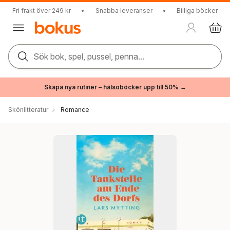
Fri frakt över 249 kr
•
Snabba leveranser
•
Billiga böcker
Sök bok, spel, pussel, penna...
Skapa nya rutiner – hälsoböcker upp till 50% →
Skönlitteratur
Romance