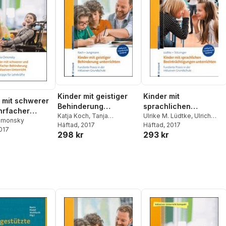
Kinder mit geistiger
Kinder mit
 mit schwerer
Behinderung
sprachlichen
hrfacher
unterrichten
Katja Koch
,
Tanja
Beeinträchtigungen
Ulrike M. Lüdtke
,
Ulrich
rung im
Omonsky
Jungmann
Häftad
, 2017
Stitzinger
Häftad
, 2017
unterrichten
2017
ven Unterricht
298 kr
293 kr