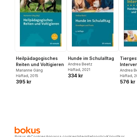
Heilpädagogisches
Hunde im Schulalltag
Tierges
Reiten und Voltigieren
Andrea Beetz
Interve
Häftad
, 2021
Marianne Gäng
Andrea B
334 kr
Häftad
, 2015
Riedel
Häftad
,
, 
Ra
395 kr
576 kr
Bokus
@
Cookies
Anpassa cookies
Integritetspolicy
Köpvillkor