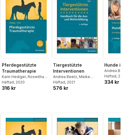
Pferdegestützte
Tiergestützte
Hunde im Schu
Traumatherapie
Interventionen
Andrea Beetz
Häftad
, 2021
Karin Hediger
,
Roswitha
Andrea Beetz
,
Meike
334 kr
Zink
Häftad
, 2020
Riedel
Häftad
,
, 2021
Rainer Wohlfarth
316 kr
576 kr