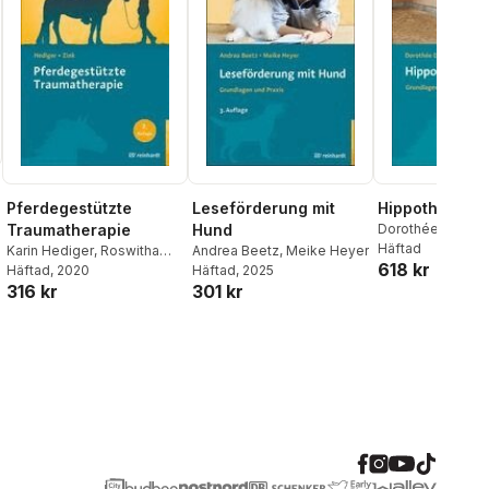
Pferdegestützte
Leseförderung mit
Hippotherapie
Traumatherapie
Hund
Dorothée Debus
Häftad
Karin Hediger
,
Roswitha
Andrea Beetz
,
Meike Heyer
618 kr
Zink
Häftad
, 2020
Häftad
, 2025
316 kr
301 kr