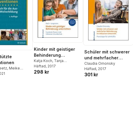
Kinder mit geistiger
Schüler mit schwerer
Behinderung
tützte
und mehrfacher
unterrichten
Katja Koch
,
Tanja
ntionen
Behinderung im
Claudia Omonsky
Jungmann
Häftad
, 2017
eetz
,
Meike
Häftad
, 2017
inklusiven Unterricht
298 kr
2021
iner Wohlfarth
301 kr