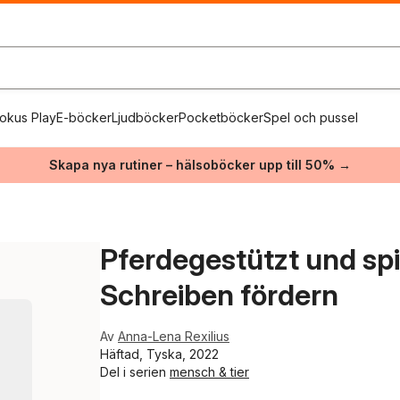
okus Play
E-böcker
Ljudböcker
Pocketböcker
Spel och pussel
Skapa nya rutiner – hälsoböcker upp till 50% →
Pferdegestützt und sp
Schreiben fördern
Av
Anna-Lena Rexilius
Häftad, Tyska, 2022
Del i serien
mensch & tier