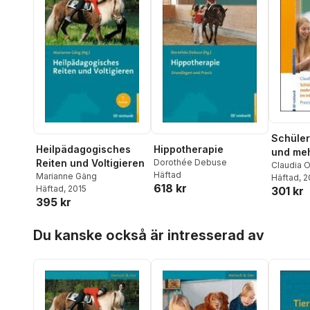
Schüler
Heilpädagogisches
Hippotherapie
und me
Reiten und Voltigieren
Dorothée Debuse
Behinde
Claudia 
Häftad
Marianne Gäng
Häftad
, 
inklusi
618 kr
Häftad
, 2015
301 kr
395 kr
Hoppa över listan
Du kanske också är intresserad av