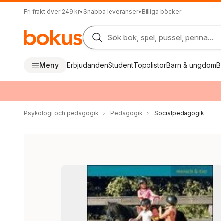
Fri frakt över 249 kr
•
Snabba leveranser
•
Billiga böcker
Sök bok, spel, pussel, penna...
Meny
Erbjudanden
Student
Topplistor
Barn & ungdom
B
Psykologi och pedagogik
Pedagogik
Socialpedagogik