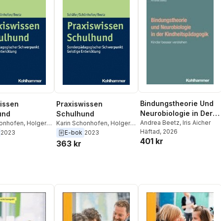
Bindungstheorie Und
issen
Praxiswissen
Neurobiologie in Der
und
Schulhund
Kindheitspadagogik:
Andrea Beetz
,
Iris Aicher
honhofen
,
Holger
Karin Schonhofen
,
Holger
Häftad
, 2026
Andrea Beetz
Schafer
,
Andrea Beetz
Kinder Besser
2023
E-bok
2023
401 kr
Verstehen
363 kr