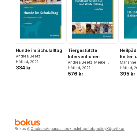
Hunde im Schulalltag
Tiergestützte
Heilpä
Andrea Beetz
Interventionen
Reiten 
Häftad
, 2021
Andrea Beetz
,
Meike
Marianne
334 kr
Riedel
Häftad
,
, 2021
Rainer Wohlfarth
Häftad
, 
576 kr
395 kr
Bokus
@
Cookies
Anpassa cookies
Integritetspolicy
Köpvillkor