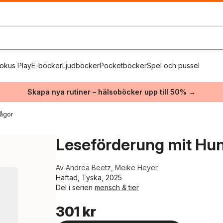
okus Play
E-böcker
Ljudböcker
Pocketböcker
Spel och pussel
Skapa nya rutiner – hälsoböcker upp till 50% →
rågor
Leseförderung mit Hu
Av
Andrea Beetz
,
Meike Heyer
Häftad, Tyska, 2025
Del i serien
mensch & tier
301 kr