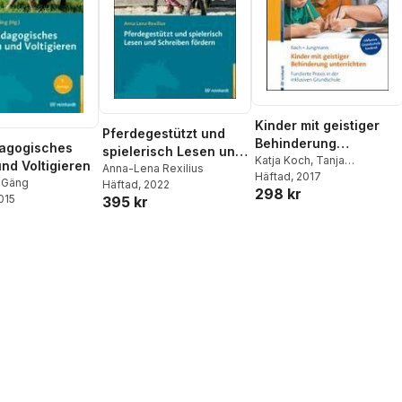
Kinder mit geistiger
Pferdegestützt und
Behinderung
dagogisches
spielerisch Lesen und
unterrichten
Katja Koch
,
Tanja
und Voltigieren
Schreiben fördern
Anna-Lena Rexilius
Jungmann
Häftad
, 2017
 Gäng
Häftad
, 2022
298 kr
2015
395 kr