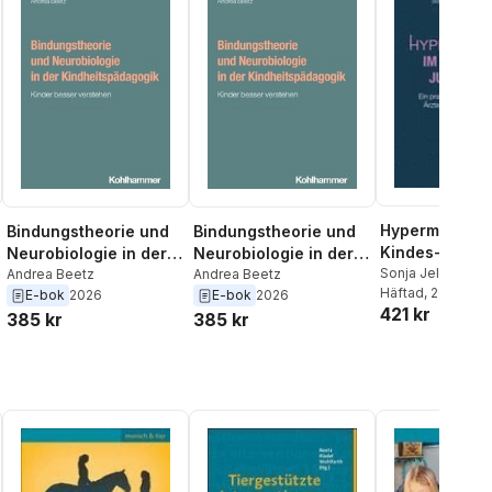
Hypermobilitat
Bindungstheorie und
Bindungstheorie und
Kindes- Und
Neurobiologie in der
Neurobiologie in der
Jugendalter: E
Sonja Jelineck
,
A
Kindheitspädagogik
Andrea Beetz
Kindheitspädagogik
Andrea Beetz
Beetz
Häftad
, 2025
Praxisorientie
E-bok
2026
E-bok
2026
421 kr
Leitfaden Fur 
385 kr
385 kr
Therapeuten 
Eltern