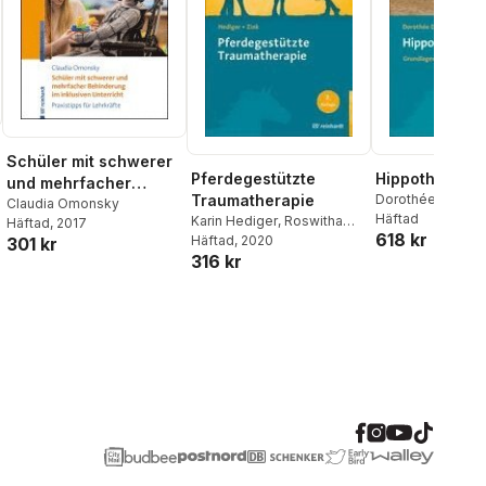
Schüler mit schwerer
Pferdegestützte
Hippotherapie
und mehrfacher
Traumatherapie
Dorothée Debus
Behinderung im
Claudia Omonsky
Häftad
Karin Hediger
,
Roswitha
Häftad
, 2017
inklusiven Unterricht
618 kr
Zink
Häftad
, 2020
301 kr
316 kr