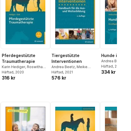
Pferdegestützte
Tiergestützte
Hunde im Schu
Traumatherapie
Interventionen
Andrea Beetz
Häftad
, 2021
Karin Hediger
,
Roswitha
Andrea Beetz
,
Meike
334 kr
Zink
Häftad
, 2020
Riedel
Häftad
,
, 2021
Rainer Wohlfarth
316 kr
576 kr