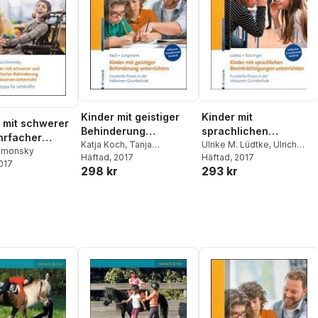
Kinder mit geistiger
Kinder mit
 mit schwerer
Behinderung
sprachlichen
hrfacher
unterrichten
Katja Koch
,
Tanja
Beeinträchtigungen
Ulrike M. Lüdtke
,
Ulrich
rung im
Omonsky
Jungmann
Häftad
, 2017
Stitzinger
Häftad
, 2017
unterrichten
2017
ven Unterricht
298 kr
293 kr