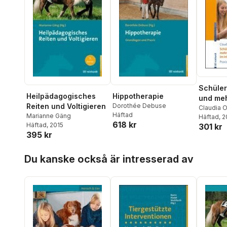
Schüler
Heilpädagogisches
Hippotherapie
und me
Reiten und Voltigieren
Dorothée Debuse
Behinde
Claudia 
Häftad
Marianne Gäng
Häftad
, 
inklusi
618 kr
Häftad
, 2015
301 kr
395 kr
Hoppa över listan
Du kanske också är intresserad av