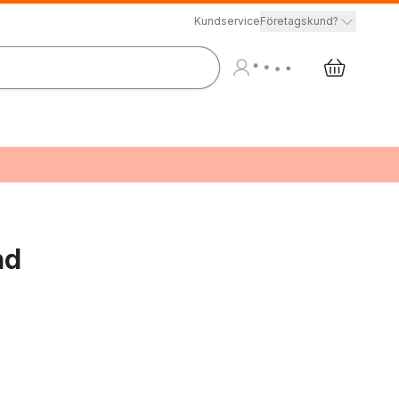
Kundservice
Företagskund?
nd