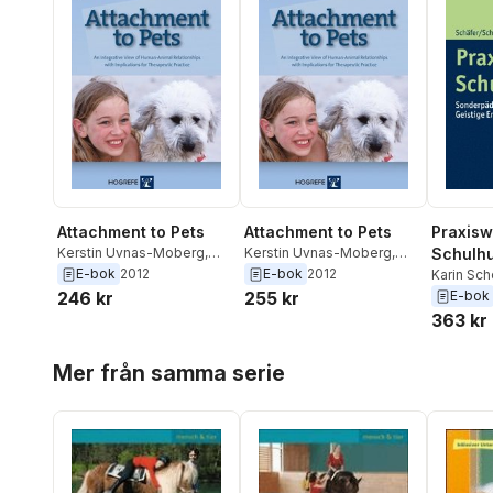
Attachment to Pets
Attachment to Pets
Praxisw
Kerstin Uvnas-Moberg
,
Kerstin Uvnas-Moberg
,
Schulh
Dennis Turner
,
Kurt
Dennis Turner
,
Kurt
E-bok
2012
E-bok
2012
Karin Sc
Kotrschal
,
Andrea Beetz
,
Kotrschal
,
Andrea Beetz
,
Schafer
,
246 kr
255 kr
E-bok
Henri Julius
Henri Julius
363 kr
Hoppa över listan
Mer från samma serie