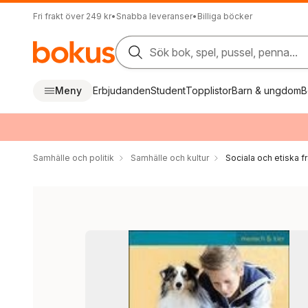
Fri frakt över 249 kr
•
Snabba leveranser
•
Billiga böcker
Sök bok, spel, pussel, penna...
Meny
Erbjudanden
Student
Topplistor
Barn & ungdom
B
Samhälle och politik
Samhälle och kultur
Sociala och etiska f