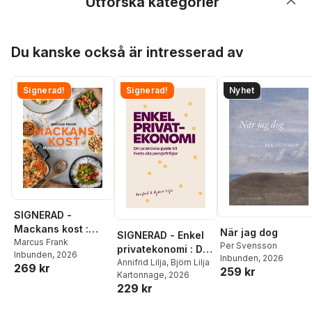
Utforska kategorier
Hoppa över listan
Du kanske också är intresserad av
Signerad!
Signerad!
Nyhet
SIGNERAD -
Mackans kost :
När jag dog
SIGNERAD - Enkel
Middagar och
Marcus Frank
Per Svensson
privatekonomi : Din
Inbunden
, 2026
matlådor
Inbunden
, 2026
praktiska guide till
Annifrid Lilja
,
Björn Lilja
269 kr
259 kr
Kartonnage
, 2026
livets alla
229 kr
pengafrågor