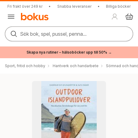
Fri frakt över 249 kr
•
Snabba leveranser
•
Billiga böcker
Sök bok, spel, pussel, penna...
Skapa nya rutiner – hälsoböcker upp till 50% →
Sport, fritid och hobby
Hantverk och handarbete
Sömnad och hand