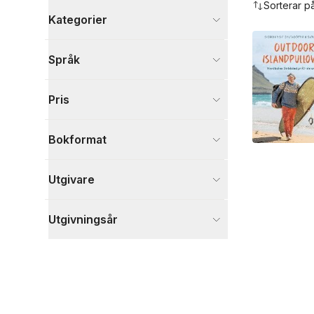
Sorterar p
Kategorier
Böcker
Språk
Sport, fritid och hobby
1
Visa fler
Pris
Visa fler
Bokformat
Utgivare
Utgivningsår