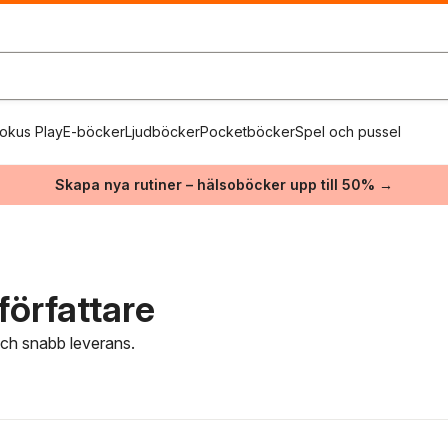
okus Play
E-böcker
Ljudböcker
Pocketböcker
Spel och pussel
Skapa nya rutiner – hälsoböcker upp till 50% →
 författare
 och snabb leverans.