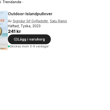
å:
Trendande
Outdoor-Islandpullover
Av
Sigridur Sif Gylfadottir
,
Satu Rämö
Häftad, Tyska, 2023
241 kr
Lägg i varukorg
Skickas
inom 3-6 vardagar