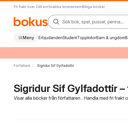
Fri frakt över 249 kr
•
Snabba leveranser
•
Billiga böcker
Sök bok, spel, pussel, penna...
Meny
Erbjudanden
Student
Topplistor
Barn & ungdom
B
Författare
Sigridur Sif Gylfadottir
Sigridur Sif Gylfadottir –
Visar alla böcker från författaren . Handla med fri frakt
Hoppa över filtreringsmeny