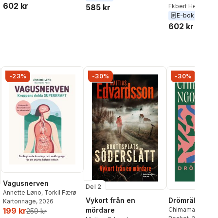
602 kr
585 kr
Ekbert Hering
E-bok
2013
602 kr
-23%
-30%
-30%
Vagusnerven
Del 2
Annette Løno
,
Torkil Færø
Vykort från en
Drömräkning
Kartonnage
, 2026
mördare
Chimamanda Ngoz
199 kr
259 kr