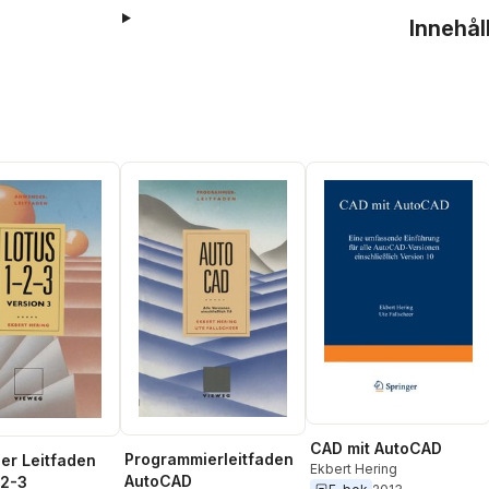
Innehål
CAD mit AutoCAD
Programmierleitfaden
r Leitfaden
Ekbert Hering
AutoCAD
-2-3