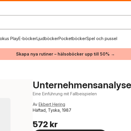
okus Play
E-böcker
Ljudböcker
Pocketböcker
Spel och pussel
Skapa nya rutiner – hälsoböcker upp till 50% →
Unternehmensanalyse 
Eine Einführung mit Fallbeispielen
Av
Ekbert Hering
Häftad, Tyska, 1987
572 kr