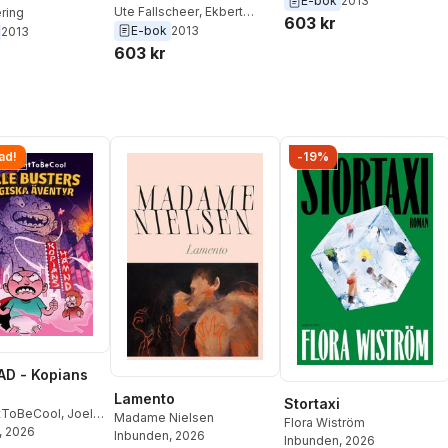
E-bok
2013
Ute Fallscheer
,
Ekbert
ring
603 kr
Hering
E-bok
2013
2013
603 kr
ad!
-19%
D - Kopians
Lamento
Stortaxi
tToBeCool
,
Joel
Madame Nielsen
Flora Wiström
on
, 2026
,
Emil Ejdemo
Inbunden
, 2026
Inbunden
, 2026