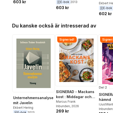
603 kr
Hermann
,
Ekbert Hering
E-bok
2013
Ekbert He
603 kr
E-bok
602 kr
Hoppa över listan
Du kanske också är intresserad av
Signerad!
Signer
Del 2
SIGNERAD - Mackans
SIGNERA
kost : Middagar och
Unternehmensanalyse
hämnd
matlådor
Marcus Frank
mit Javelin
IJustWan
Inbunden
, 2026
Ekbert Hering
Adolphs
Inbunden
269 kr
E-bok
2013