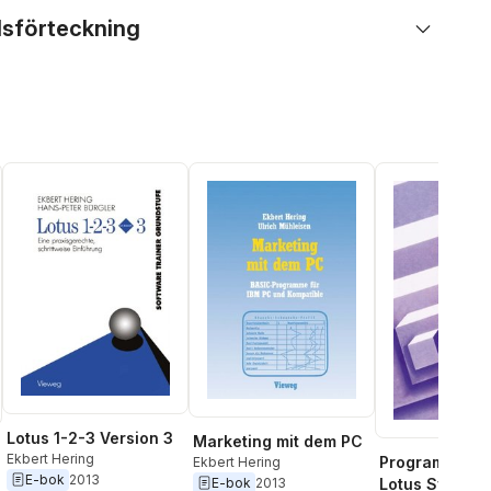
lsförteckning
Lotus 1-2-3 Version 3
Marketing mit dem PC
Ekbert Hering
Programmierle
Ekbert Hering
E-bok
2013
E-bok
2013
Lotus Sympho