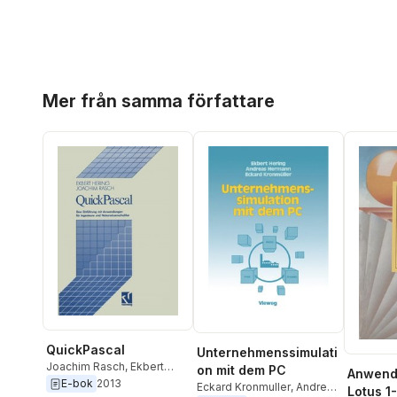
Hoppa över listan
Mer från samma författare
QuickPascal
Unternehmenssimulati
Joachim Rasch
,
Ekbert
on mit dem PC
Anwende
Hering
E-bok
2013
Eckard Kronmuller
,
Andreas
Lotus 1