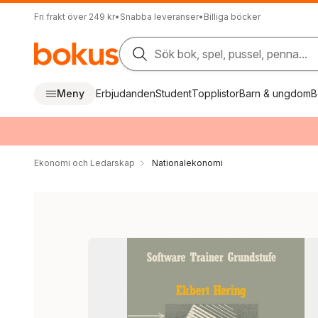
Fri frakt över 249 kr
•
Snabba leveranser
•
Billiga böcker
Sök bok, spel, pussel, penna...
Meny
Erbjudanden
Student
Topplistor
Barn & ungdom
B
Ekonomi och Ledarskap
Nationalekonomi