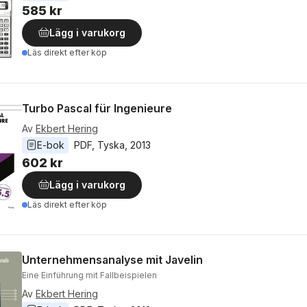
585 kr
Lägg i varukorg
Läs direkt efter köp
Turbo Pascal für Ingenieure
Av
Ekbert Hering
E-bok
PDF
, 
Tyska
, 
2013
602 kr
Lägg i varukorg
Läs direkt efter köp
Unternehmensanalyse mit Javelin
Eine Einführung mit Fallbeispielen
Av
Ekbert Hering