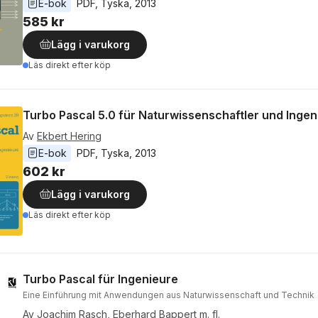
E-bok
PDF
, 
Tyska
, 
2013
585 kr
Lägg i varukorg
Läs direkt efter köp
Turbo Pascal 5.0 für Naturwissenschaftler und Ingen
Av
Ekbert Hering
E-bok
PDF
, 
Tyska
, 
2013
602 kr
Lägg i varukorg
Läs direkt efter köp
Turbo Pascal für Ingenieure
Eine Einführung mit Anwendungen aus Naturwissenschaft und Technik
Av
Joachim Rasch
,
Eberhard Bappert
m. fl.