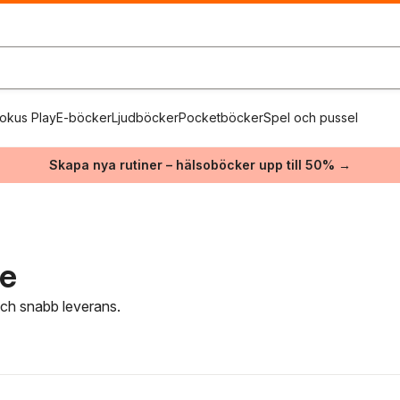
okus Play
E-böcker
Ljudböcker
Pocketböcker
Spel och pussel
Skapa nya rutiner – hälsoböcker upp till 50% →
re
 och snabb leverans.