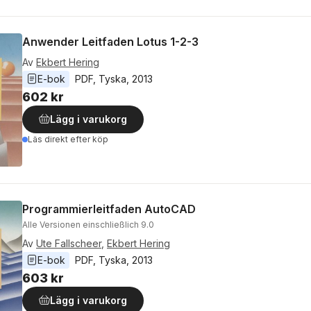
Anwender Leitfaden Lotus 1-2-3
Av
Ekbert Hering
E-bok
PDF
, 
Tyska
, 
2013
602 kr
Lägg i varukorg
Läs direkt efter köp
Programmierleitfaden AutoCAD
Alle Versionen einschließlich 9.0
Av
Ute Fallscheer
,
Ekbert Hering
E-bok
PDF
, 
Tyska
, 
2013
603 kr
Lägg i varukorg