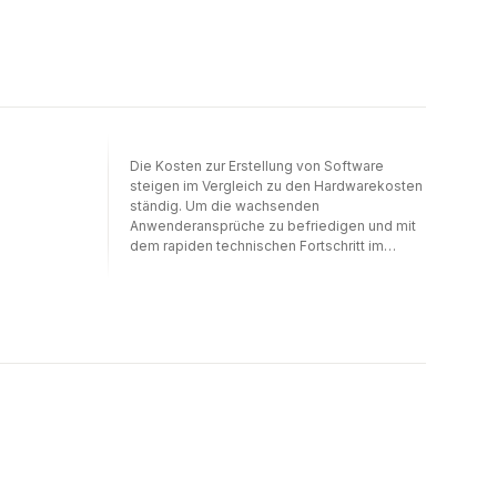
Die Kosten zur Erstellung von Software
steigen im Vergleich zu den Hardwarekosten
ständig. Um die wachsenden
Anwenderansprüche zu befriedigen und mit
dem rapiden technischen Fortschritt im
Hardwarebereich Schritt halten zu können,
wurde eine eigene Ingenieurdisziplin
"Software-Engineering" notwendig. Das
ingenieurmäßige Vorgehen soll sicherstellen,
daß die Software-Herstellung termingerecht,
kostengünstig, rationell und qualitätsbewußt
geschieht. Software-Engineering ist ein ganz
junges Gebiet der Informationswissenschaft.
Deshalb sind die meisten Werke über diesen
Bereich von der wissenschaftlichen
Diskussion geprägt und im Anspruchsniveau
relativ hoch. Für viele in der