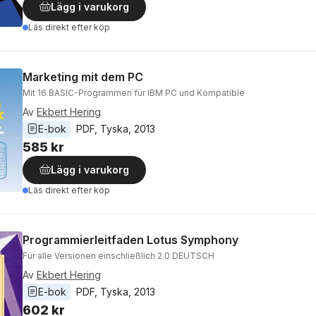
Lägg i varukorg
Läs direkt efter köp
Marketing mit dem PC
Mit 16 BASIC-Programmen für IBM PC und Kompatible
Av
Ekbert Hering
E-bok
PDF
, 
Tyska
, 
2013
585 kr
Lägg i varukorg
Läs direkt efter köp
Programmierleitfaden Lotus Symphony
Für alle Versionen einschließlich 2.0 DEUTSCH
Av
Ekbert Hering
E-bok
PDF
, 
Tyska
, 
2013
602 kr