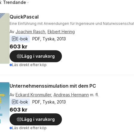
å:
Trendande
QuickPascal
Eine Einführung mit Anwendungen für Ingenieure und Naturwissenschaf
Av
Joachim Rasch
,
Ekbert Hering
E-bok
PDF
, 
Tyska
, 
2013
603 kr
Lägg i varukorg
Läs direkt efter köp
Unternehmenssimulation mit dem PC
Av
Eckard Kronmuller
,
Andreas Hermann
m. fl.
E-bok
PDF
, 
Tyska
, 
2013
603 kr
Lägg i varukorg
Läs direkt efter köp