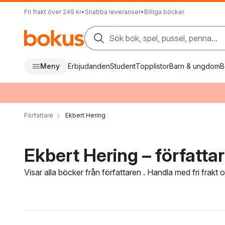
Fri frakt över 249 kr
•
Snabba leveranser
•
Billiga böcker
Sök bok, spel, pussel, penna...
Meny
Erbjudanden
Student
Topplistor
Barn & ungdom
B
Författare
Ekbert Hering
Ekbert Hering – författa
Visar alla böcker från författaren . Handla med fri frakt
Hoppa över filtreringsmeny