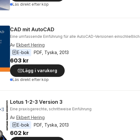
Läs direkt efter köp
CAD mit AutoCAD
Eine umfassende Einführung für alle AutoCAD-Versionen einschließlich
Av
Ekbert Hering
E-bok
PDF
, 
Tyska
, 
2013
603 kr
Lägg i varukorg
Läs direkt efter köp
Lotus 1-2-3 Version 3
Eine praxisgerechte, schrittweise Einführung
Av
Ekbert Hering
E-bok
PDF
, 
Tyska
, 
2013
602 kr