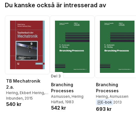
Hoppa över listan
Du kanske också är intresserad av
Del 3
TB Mechatronik
Branching
Branching
2.a.
Processes
Processes
Hering
,
Ekbert Hering
,
Asmussen
,
Hering
Hering
,
Asmussen
Heinrich Steinhart
Inbunden
, 2015
Häftad
, 1983
E-bok
2013
540 kr
542 kr
693 kr