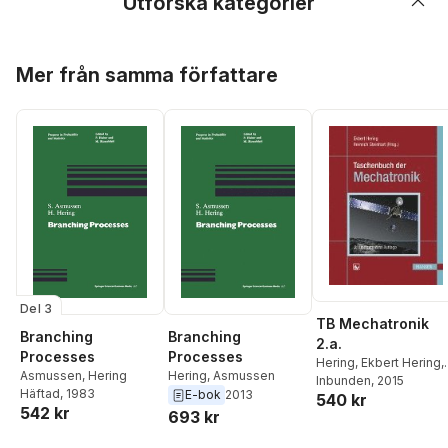
Utforska kategorier
Hoppa över listan
Mer från samma författare
Del 3
TB Mechatronik
Branching
Branching
2.a.
Processes
Processes
Hering
,
Ekbert Hering
,
Asmussen
,
Hering
Hering
,
Asmussen
Heinrich Steinhart
Inbunden
, 2015
Häftad
, 1983
E-bok
2013
540 kr
542 kr
693 kr