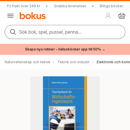
Fri frakt över 249 kr
•
Snabba leveranser
•
Billiga böcker
Sök bok, spel, pussel, penna...
Skapa nya rutiner – hälsoböcker upp till 50% →
Naturvetenskap och teknik
Teknik och industri
Elektronik och kom