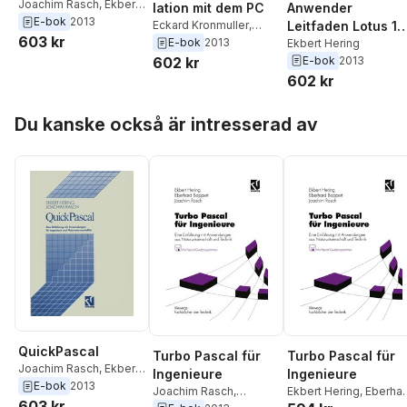
Joachim Rasch
,
Ekbert
Anwender
lation mit dem PC
Hering
E-bok
2013
Leitfaden Lotus 1-
Eckard Kronmuller
,
603 kr
Andreas Hermann
,
E-bok
2013
2-3
Ekbert Hering
Ekbert Hering
E-bok
2013
602 kr
602 kr
Hoppa över listan
Du kanske också är intresserad av
QuickPascal
Turbo Pascal für
Turbo Pascal für
Joachim Rasch
,
Ekbert
Ingenieure
Ingenieure
Hering
E-bok
2013
Joachim Rasch
,
Ekbert Hering
,
Eberha
603 kr