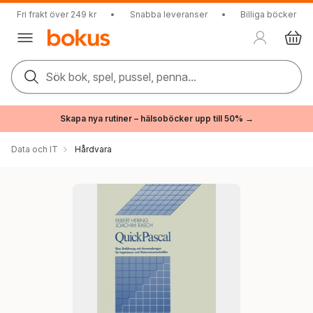
Fri frakt över 249 kr
•
Snabba leveranser
•
Billiga böcker
Sök bok, spel, pussel, penna...
Skapa nya rutiner – hälsoböcker upp till 50% →
Data och IT
Hårdvara