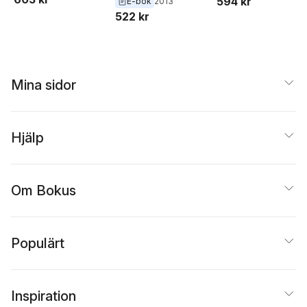
594 kr
Eberhard Bappert
,
Bappert
,
Joachim
E-bok
2013
Ekbert Hering
Rasch
522 kr
Mina sidor
Hjälp
Om Bokus
Populärt
Inspiration