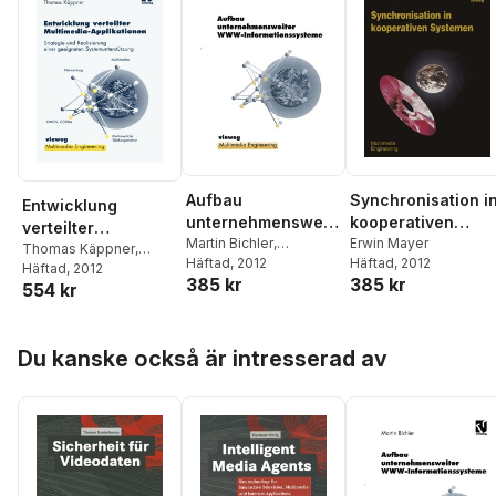
Synchronisation i
Aufbau
Entwicklung
kooperativen
unternehmensweit
verteilter
Systemen
Erwin Mayer
er WWW-
Martin Bichler
,
Multimedia-
Thomas Käppner
,
Häftad
, 2012
Wolfgang Effelsberg
Häftad
, 2012
Informationssystem
Wolfgang Effelsberg
Häftad
, 2012
Applikationen
385 kr
385 kr
e
554 kr
Hoppa över listan
Du kanske också är intresserad av