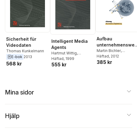
Aufbau
Sicherheit für
Intelligent Media
unternehmenswei
Videodaten
Agents
er WWW-
Martin Bichler
,
Thomas Kunkelmann
Hartmut Wittig
,
Wolfgang Effelsberg
Häftad
, 2012
E-bok
2013
Informationssyst
Wolfgang Effelsberg
Häftad
, 1999
385 kr
568 kr
e
555 kr
Mina sidor
Hjälp