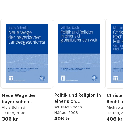
Politik und Religion in
Neue Wege der
Christentum, I
einer sich
bayerischen
Recht und
globalisierenden Welt
Willfried Spohn
Landesgeschichte
Alois Schmid
Menschenrec
Michaela Witting
Häftad
, 2008
Häftad
, 2008
Häftad
, 2008
406 kr
306 kr
406 kr