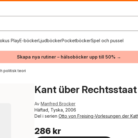
okus Play
E-böcker
Ljudböcker
Pocketböcker
Spel och pussel
Skapa nya rutiner – hälsoböcker upp till 50% →
 politisk teori
Kant über Rechtsstaat
Av
Manfred Brocker
Häftad, Tyska, 2006
Del i serien
Otto von Freising-Vorlesungen der Katho
286 kr