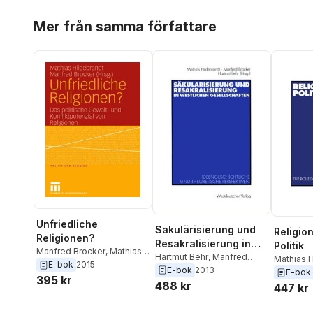
Hoppa över listan
Mer från samma författare
Unfriedliche
Sakulärisierung und
Religio
Religionen?
Resakralisierung in
Politik
Manfred Brocker
,
Mathias
westlichen
Hartmut Behr
,
Manfred
Mathias H
Hildebrandt
E-bok
2015
Brocker
,
Mathias
E-bok
2013
Gesellschaften
Hartmut 
E-bok
395 kr
Hildebrandt
488 kr
Brocker
447 kr