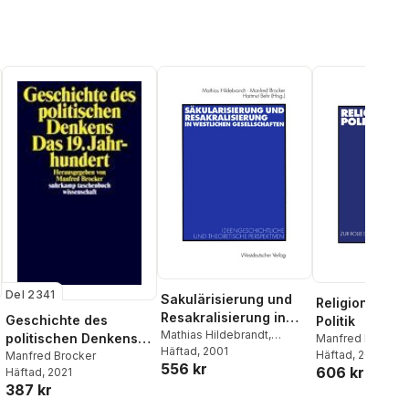
Del 2341
Sakulärisierung und
Religion — St
Resakralisierung in
Geschichte des
Politik
westlichen
Mathias Hildebrandt
,
politischen Denkens.
Manfred Brocker
Manfred Brocker
Häftad
, 2001
,
Hartmut
Gesellschaften
Behr
Häftad
,
Mathias Hil
, 2003
Das 19. Jahrhundert
Manfred Brocker
556 kr
Behr
606 kr
Häftad
, 2021
387 kr