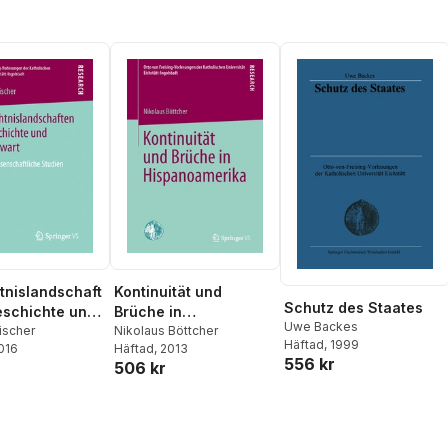
nislandschaft
Kontinuität und
Schutz des Staates
eschichte und
Brüche in
Uwe Backes
art
ischer
Hispanoamerika
Nikolaus Böttcher
Häftad
, 1999
2016
Häftad
, 2013
556 kr
506 kr