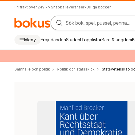
Fri frakt över 249 kr
•
Snabba leveranser
•
Billiga böcker
Sök bok, spel, pussel, penna...
Meny
Erbjudanden
Student
Topplistor
Barn & ungdom
B
Samhälle och politik
Politik och statsskick
Statsvetenskap och