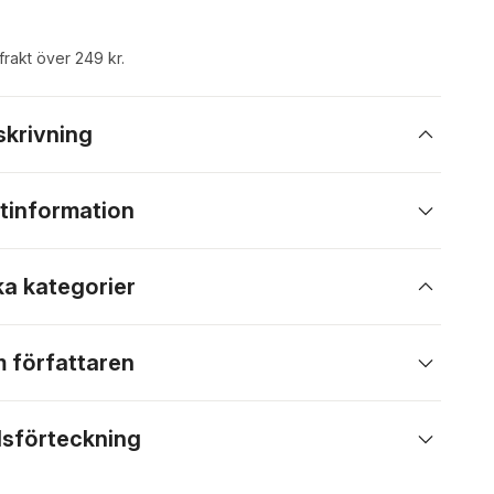
 frakt över 249 kr.
skrivning
tinformation
ka kategorier
 författaren
lsförteckning