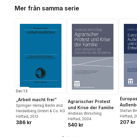
Hoppa över listan
Mer från samma serie
Del 13
Europa
„Arbeit macht frei“
Agrarischer Protest
Außenb
Springer-Verlag Berlin and
und Krise der Familie
und die
Stefan B
Heidelberg GmbH & Co. KG
Andreas Wirsching
Häftad
, 
Häftad
, 2012
Entwick
Häftad
, 2004
207 kr
386 kr
540 kr
Hoppa över listan