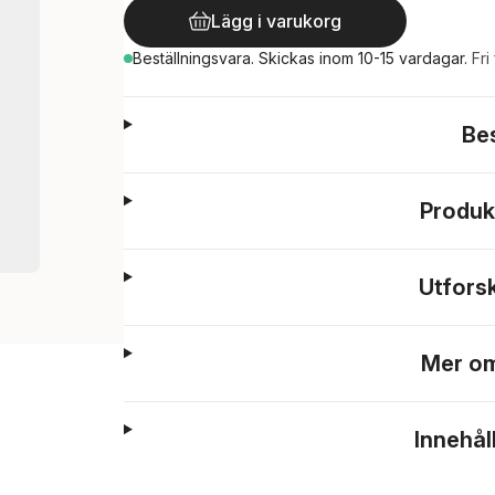
Lägg i varukorg
Beställningsvara.
Skickas
inom 10-15 vardagar
.
Fri
Be
Produk
Utfors
Mer om
Innehål