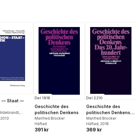
Del 1818
Del 2210
n — Staat —
Geschichte des
Geschichte des
politischen Denkens
politischen Denkens.
ildebrandt
,
Behr
,
Manfred
Manfred Brocker
Das 20. Jahrhundert
Manfred Brocker
2013
Häftad
Häftad
, 2018
391 kr
369 kr