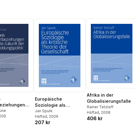
Afrika in der
s
Europäische
Globalisierungsfalle
eziehungen
Soziologie als
Rainer Tetzlaff
 Zukunft der
rüne
kritische Theorie der
Jan Spurk
Häftad
, 2008
2005
Häftad
, 2006
lungspolitik
Gesellschaft
406 kr
207 kr