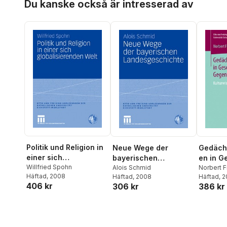
Du kanske också är intresserad av
Politik und Religion in
Neue Wege der
Gedächt
einer sich
bayerischen
en in G
globalisierenden Welt
Willfried Spohn
Landesgeschichte
Alois Schmid
Gegenw
Norbert F
Häftad
, 2008
Häftad
, 2008
Häftad
, 
406 kr
306 kr
386 kr