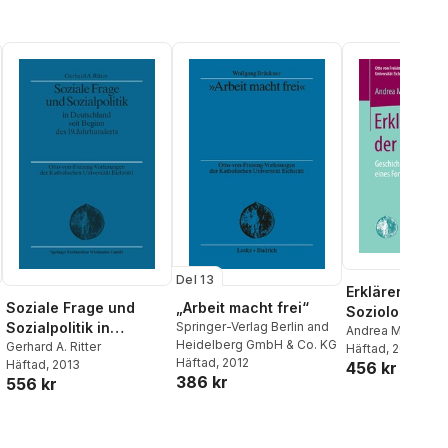
Del 13
Erklären in de
Soziale Frage und
„Arbeit macht frei“
Soziologie
Sozialpolitik in
Springer-Verlag Berlin and
Andrea Maurer
Heidelberg GmbH & Co. KG
Deutschland seit
Gerhard A. Ritter
Häftad
, 2017
Häftad
, 2012
Häftad
, 2013
456 kr
Beginn des 19.
386 kr
556 kr
Jahrhunderts