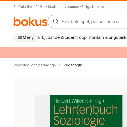
Fri frakt över 249 kr
•
Snabba leveranser
•
Billiga böcker
Sök bok, spel, pussel, penna...
Meny
Erbjudanden
Student
Topplistor
Barn & ungdom
B
Psykologi och pedagogik
Pedagogik