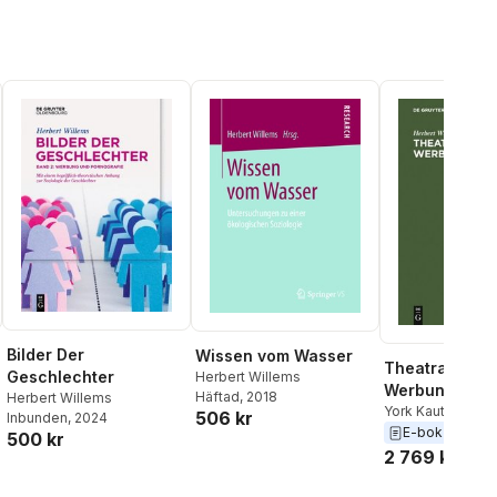
Bilder Der
Wissen vom Wasser
Theatralität d
Geschlechter
Herbert Willems
Werbung
Häftad
, 2018
Herbert Willems
York Kautt
,
Herbe
506 kr
Inbunden
, 2024
E-bok
2011
500 kr
2 769 kr