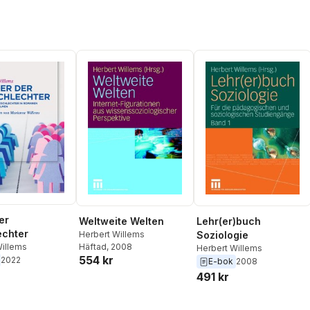
er
Weltweite Welten
Lehr(er)buch
echter
Herbert Willems
Soziologie
Willems
Häftad
, 2008
Herbert Willems
554 kr
2022
E-bok
2008
491 kr