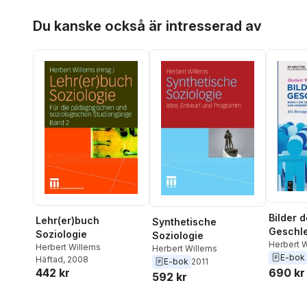
Hoppa över listan
Du kanske också är intresserad av
Bilder d
Lehr(er)buch
Synthetische
Geschl
Soziologie
Soziologie
Herbert 
Herbert Willems
Herbert Willems
E-bok
Häftad
, 2008
E-bok
2011
690 kr
442 kr
592 kr