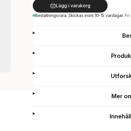
Lägg i varukorg
Beställningsvara.
Skickas
inom 10-15 vardagar
.
Fri
Be
Produk
Utfors
Mer om
Innehål