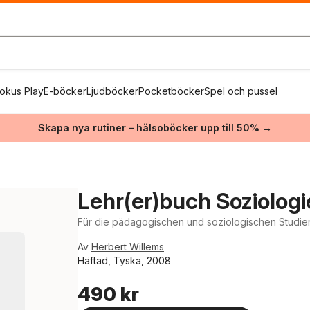
okus Play
E-böcker
Ljudböcker
Pocketböcker
Spel och pussel
Skapa nya rutiner – hälsoböcker upp till 50% →
Lehr(er)buch Soziologi
Für die pädagogischen und soziologischen Studie
Av
Herbert Willems
Häftad, Tyska, 2008
490 kr