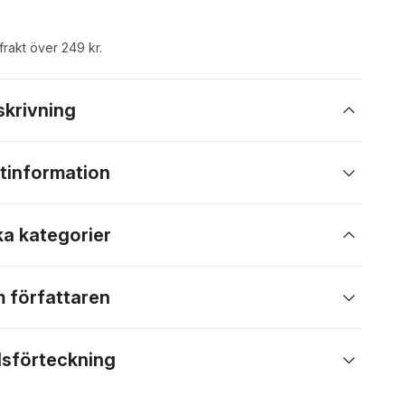
 frakt över 249 kr.
skrivning
tinformation
ka kategorier
 författaren
lsförteckning