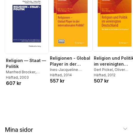
Religionen - Global
Religion und Politi
Religion — Staat —
Player in der
im vereinigten
Politik
internationalen
Ines-Jacqueline
Deutschland
Gert Pickel
,
Oliver
Manfred Brocker
,
Werkner
Häftad
, 2014
,
Oliver Hidalgo
Hidalgo
Häftad
, 2012
Politik?
Hartmut Behr
Häftad
, 2003
,
Mathias
557 kr
507 kr
607 kr
Hildebrandt
Mina sidor