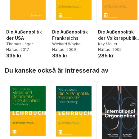
Die Außenpolitik
Die Außenpolitik
Die Außenpolitik
der USA
Frankreichs
der Volksrepublik
Thomas Jäger
Wichard Woyke
China 1949 – 200
Kay Möller
Häftad
, 2017
Häftad
, 2009
Häftad
, 2005
335 kr
335 kr
285 kr
Hoppa över listan
Du kanske också är intresserad av