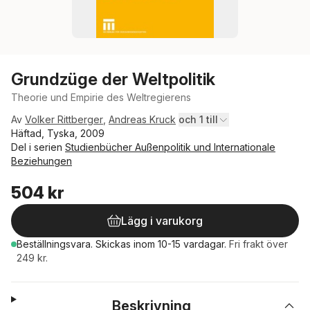
Grundzüge der Weltpolitik
Theorie und Empirie des Weltregierens
Av
Volker Rittberger
,
Andreas Kruck
och 1 till
Häftad, Tyska, 2009
Del i serien
Studienbücher Außenpolitik und Internationale
Beziehungen
504 kr
Lägg i varukorg
Beställningsvara.
Skickas
inom 10-15 vardagar
.
Fri frakt över
249 kr.
Beskrivning