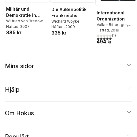
Militär und
Die Außenpolitik
International
Demokratie in
Frankreichs
Organization
Deutschland
Wilfried von Bredow
Wichard Woyke
Volker Rittberger
,
Häftad
, 2007
Häftad
, 2009
Bernhard Zangl
Häftad
, 2019
,
385 kr
335 kr
Andreas Kruck
(
1
)
,
Hylke
5,0
utav 5 stjärnor. Tota
494 kr
Dijkstra
Mina sidor
Hjälp
Om Bokus
Populärt