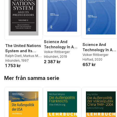
Science And
Science And
The United Nations
Technology In A
Technology In A
System and Its
Changing
Volker Rittberger
Changing
Volker Rittberger
Predecessors:
Ralph Dietl
,
Markus M.
Inbunden
, 2019
International Order
Häftad
, 2020
International Orde
Hugo
Inbunden
,
Fabian
, 1997
Volume II:
2 387 kr
657 kr
1 753 kr
Rosenbusch
,
Franz
Predecessors of
Knipping
,
Hans von
the United Nations
Hoppa över listan
Mangoldt
,
Volker
Mer från samma serie
Rittberger