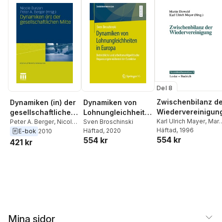
Del 8
Zwischenbilanz d
Dynamiken (in) der
Dynamiken von
Wiedervereinigun
gesellschaftlichen
Lohnungleichheite
Karl Ulrich Mayer
,
Mart
Mitte
Peter A. Berger
,
Nicole
n in Europa
Sven Broschinski
Diewald
Häftad
, 1996
Burzan
Häftad
, 2020
E-bok
2010
554 kr
554 kr
421 kr
Mina sidor