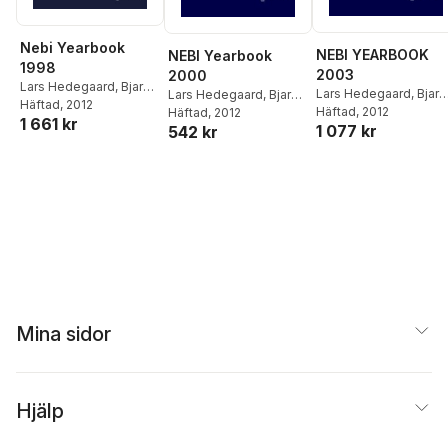
Nebi Yearbook
NEBI YEARBOOK
NEBI Yearbook
1998
2003
2000
Lars Hedegaard
,
Bjarne
Lars Hedegaard
,
Bjarn
Lars Hedegaard
,
Bjarne
Lindström
Häftad
, 2012
Lindström
Häftad
, 2012
Lindström
Häftad
, 2012
1 661 kr
1 077 kr
542 kr
Mina sidor
Hjälp