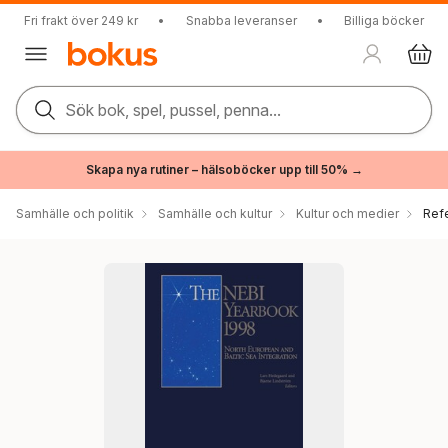
Fri frakt över 249 kr
•
Snabba leveranser
•
Billiga böcker
Sök bok, spel, pussel, penna...
Skapa nya rutiner – hälsoböcker upp till 50% →
Samhälle och politik
Samhälle och kultur
Kultur och medier
Ref